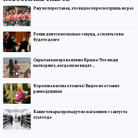
Ржу не переставая, это видео пересмотришь не раз
Ролик длится несколько секунд, а смеяться вы
будете долго
Скрытая камера на пляже Крыма: Что люди
вытворяют, когда их не видят...
Королева вагона отожгла! Видео не оставит
равнодушным
Какие товары пропадут из магазинов с 1 августа
2026 года