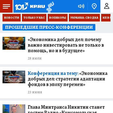
НОВОСТИ
ТОЛЬКО У НАС
ВОЕНКОРЫ
УКРАИНА: СВОДКА
КП В М
ПРОШЕДШИЕ ПРЕСС-КОНФЕРЕНЦИИ
«Экономика добрых дел: почему
важно инвестировать не только в
помощь, но и в будущее»
28 июля
Конференция на тему:
«Экономика
добрых дел: стратегии адаптации
фондов в эпоху перемен»
23 июня
Глава Минтранса Никитин станет
гостем Радио «Комсомольская