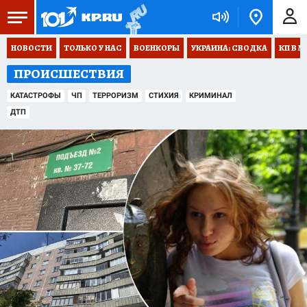
НОВОСТИ
ТОЛЬКО У НАС
ВОЕНКОРЫ
УКРАИНА: СВОДКА
КП В М
ПРОИСШЕСТВИЯ
КАТАСТРОФЫ
ЧП
ТЕРРОРИЗМ
СТИХИЯ
КРИМИНАЛ
ДТП