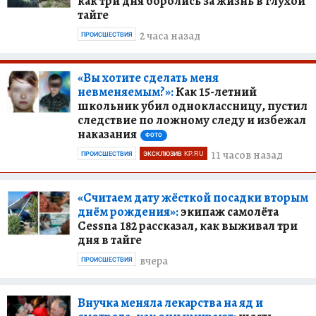
как три дня боролись за жизнь в глухой
тайге
2 часа назад
ПРОИСШЕСТВИЯ
«Вы хотите сделать меня
невменяемым?»:
Как 15-летний
школьник убил одноклассницу, пустил
следствие по ложному следу и избежал
наказания
ФОТО
11 часов назад
ПРОИСШЕСТВИЯ
ЭКСКЛЮЗИВ KP.RU
«Считаем дату жёсткой посадки вторым
днём рождения»:
экипаж самолёта
Cessna 182 рассказал, как выживал три
дня в тайге
вчера
ПРОИСШЕСТВИЯ
Внучка меняла лекарства на яд и