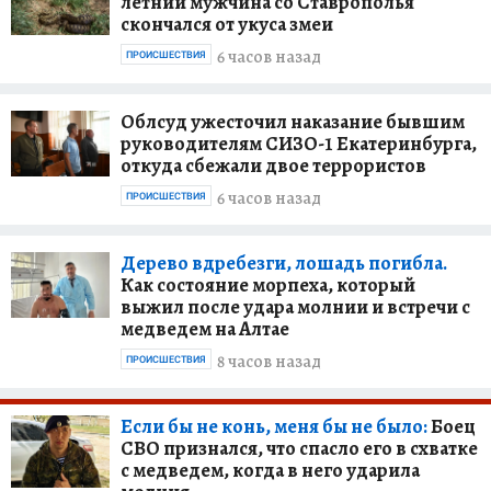
летний мужчина со Ставрополья
скончался от укуса змеи
6 часов назад
ПРОИСШЕСТВИЯ
Облсуд ужесточил наказание бывшим
руководителям СИЗО-1 Екатеринбурга,
откуда сбежали двое террористов
6 часов назад
ПРОИСШЕСТВИЯ
Дерево вдребезги, лошадь погибла.
Как состояние морпеха, который
выжил после удара молнии и встречи с
медведем на Алтае
8 часов назад
ПРОИСШЕСТВИЯ
Если бы не конь, меня бы не было:
Боец
СВО признался, что спасло его в схватке
с медведем, когда в него ударила