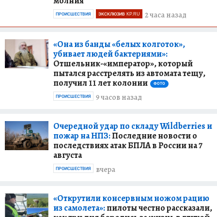
молния
2 часа назад
ПРОИСШЕСТВИЯ
ЭКСКЛЮЗИВ KP.RU
«Она из банды «белых колготок»,
убивает людей бактериями»:
Отшельник-«император», который
пытался расстрелять из автомата тещу,
получил 11 лет колонии
ФОТО
9 часов назад
ПРОИСШЕСТВИЯ
Очередной удар по складу Wildberries и
пожар на НПЗ:
Последние новости о
последствиях атак БПЛА в России на 7
августа
вчера
ПРОИСШЕСТВИЯ
«Открутили консервным ножом рацию
из самолета»:
пилоты честно рассказали,