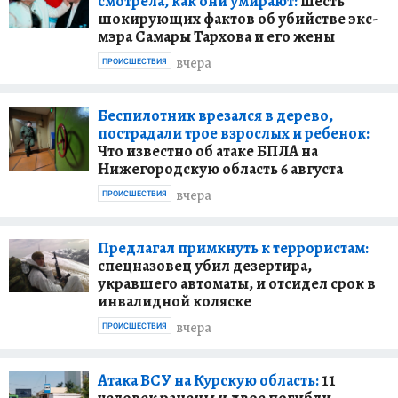
смотрела, как они умирают:
шесть
шокирующих фактов об убийстве экс-
мэра Самары Тархова и его жены
вчера
ПРОИСШЕСТВИЯ
Беспилотник врезался в дерево,
пострадали трое взрослых и ребенок:
Что известно об атаке БПЛА на
Нижегородскую область 6 августа
вчера
ПРОИСШЕСТВИЯ
Предлагал примкнуть к террористам:
спецназовец убил дезертира,
укравшего автоматы, и отсидел срок в
инвалидной коляске
вчера
ПРОИСШЕСТВИЯ
Атака ВСУ на Курскую область:
11