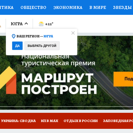
ИТИКА
ОБЩЕСТВО
ЭКОНОМИКА
В МИРЕ
ЗВЕЗДЫ
ЛУМНИСТЫ
ПРОИСШЕСТВИЯ
НАЦИОНАЛЬНЫЕ ПРОЕК
ЮГРА
+22
°
ВАШ РЕГИОН —
ЮГРА
Ы
ОТКРЫВАЕМ МИР
Я ЗНАЮ
СЕМЬЯ
ЖЕНСКИЕ СЕ
ДА
ВЫБРАТЬ ДРУГОЙ
ПРОМОКОДЫ
СЕРИАЛЫ
СПЕЦПРОЕКТЫ
ДЕФИЦИТ
ВИЗОР
КОЛЛЕКЦИИ
КОНКУРСЫ
РАБОТА У НАС
ГИ
НА САЙТЕ
УКРАИНА: СВОДКА
КП В МАХ
ОТДЫХ В РОССИИ
ЗАПОВЕДНАЯ Р