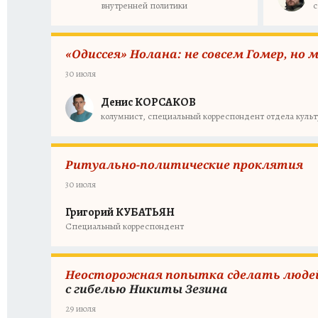
с
внутренней политики
«Одиссея» Нолана: не совсем Гомер, н
30 июля
Денис КОРСАКОВ
колумнист, специальный корреспондент отдела культ
Ритуально-политические проклятия
30 июля
Григорий КУБАТЬЯН
Специальный корреспондент
Неосторожная попытка сделать людей
с гибелью Никиты Зезина
29 июля