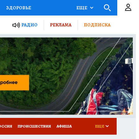
ЗДОРОВЬЕ
ЕЩЕ
ТЫ РОССИИ
РАДИО
РЕКЛАМА
ПОДПИСКА
КРЕТЫ
ПУТЕВОДИТЕЛЬ
 ЖЕЛЕЗА
ТУРИЗМ
Д ПОТРЕБИТЕЛЯ
ВСЕ О КП
ОССИЯ
ПРОИСШЕСТВИЯ
АФИША
ЕЩЕ