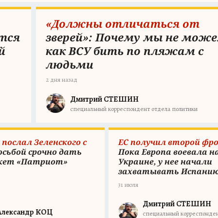
«Должны отличаться от
тся
зверей»: Почему мы не мож
й
как ВСУ бить по пляжам с
людьми
2 дня назад
Дмитрий СТЕШИН
специальный корреспондент отдела политики
послал Зеленского с
ЕС получил второй фр
осьбой срочно дать
Пока Европа воевала н
акет «Патриот»
Украине, у нее начали
захватывать Испани
31 июля
Дмитрий СТЕШИН
Александр КОЦ
специальный корреспонде