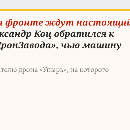
На фронте ждут настоящи
ксандр Коц обратился к
ДронЗавода», чью машину
телю дрона «Упырь», на которого