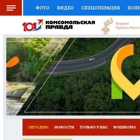
ФОТО
ВИДЕО
СПЕЦОПЕРАЦИЯ
ПОЛ
СОЦПОДДЕРЖКА
НАУКА
СПОРТ
КО
ВЫБОР ЭКСПЕРТОВ
ДОКТОР
ФИНАНС
КНИЖНАЯ ПОЛКА
ПРОГНОЗЫ НА СПОРТ
ПРЕСС-ЦЕНТР
НЕДВИЖИМОСТЬ
ТЕЛЕ
РАДИО КП
РЕКЛАМА
ТЕСТЫ
НОВОЕ 
СЕГОДНЯ:
НОВОСТИ
ТОЛЬКО У НАС
ВОЕНКОРЫ