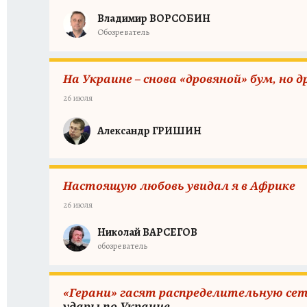
Владимир ВОРСОБИН
Обозреватель
На Украине – снова «дровяной» бум, но д
26 июля
Александр ГРИШИН
Настоящую любовь увидал я в Африке
26 июля
Николай ВАРСЕГОВ
обозреватель
«Герани» гасят распределительную сет
удары по Украине