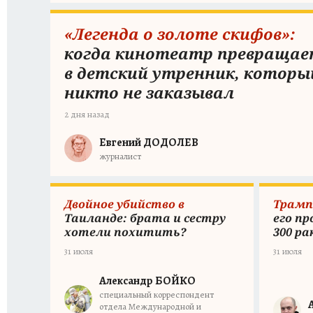
«Легенда о золоте скифов»:
когда кинотеатр превращае
в детский утренник, которы
никто не заказывал
2 дня назад
Евгений ДОДОЛЕВ
журналист
Двойное убийство в
Трамп 
Таиланде: брата и сестру
его пр
хотели похитить?
300 р
31 июля
31 июля
Александр БОЙКО
специальный корреспондент
отдела Международной и