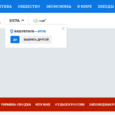
ИТИКА
ОБЩЕСТВО
ЭКОНОМИКА
В МИРЕ
ЗВЕЗДЫ
ЛУМНИСТЫ
ПРОИСШЕСТВИЯ
НАЦИОНАЛЬНЫЕ ПРОЕК
ЮГРА
+26
°
ВАШ РЕГИОН —
ЮГРА
Ы
ОТКРЫВАЕМ МИР
Я ЗНАЮ
СЕМЬЯ
ЖЕНСКИЕ СЕ
ДА
ВЫБРАТЬ ДРУГОЙ
ПРОМОКОДЫ
СЕРИАЛЫ
СПЕЦПРОЕКТЫ
ДЕФИЦИТ
ВИЗОР
КОЛЛЕКЦИИ
КОНКУРСЫ
РАБОТА У НАС
ГИ
НА САЙТЕ
УКРАИНА: СВОДКА
КП В МАХ
ОТДЫХ В РОССИИ
ЗАПОВЕДНАЯ Р