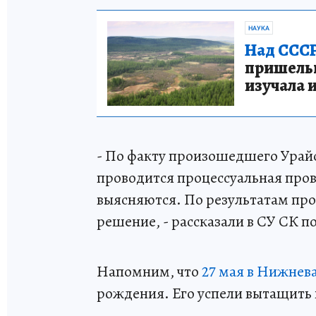
НАУКА
Над СССР
пришельце
изучала 
- По факту произошедшего Ура
проводится процессуальная пров
выясняются. По результатам про
решение, - рассказали в СУ СК
Напомним, что
27 мая в Нижнева
рождения. Его успели вытащить 