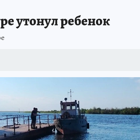
ре утонул ребенок
ре