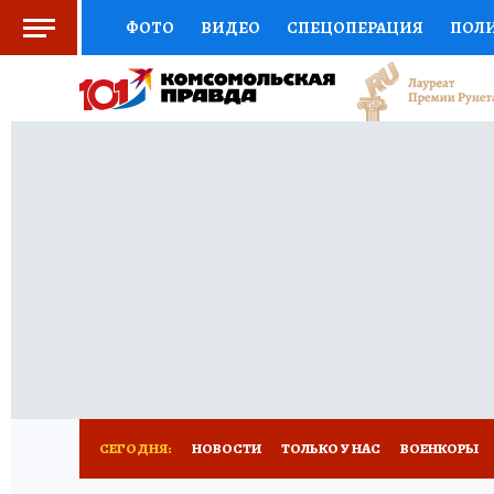
ФОТО
ВИДЕО
СПЕЦОПЕРАЦИЯ
ПОЛ
СОЦПОДДЕРЖКА
НАУКА
СПОРТ
КО
ВЫБОР ЭКСПЕРТОВ
ДОКТОР
ФИНАНС
КНИЖНАЯ ПОЛКА
ПРОГНОЗЫ НА СПОРТ
ПРЕСС-ЦЕНТР
НЕДВИЖИМОСТЬ
ТЕЛЕ
РАДИО КП
РЕКЛАМА
ТЕСТЫ
НОВОЕ 
СЕГОДНЯ:
НОВОСТИ
ТОЛЬКО У НАС
ВОЕНКОРЫ