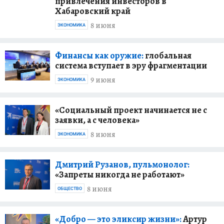
привлечения инвесторов в
Хабаровский край
8 июня
ЭКОНОМИКА
Финансы как оружие:
глобальная
система вступает в эру фрагментации
9 июня
ЭКОНОМИКА
«Социальный проект начинается не с
заявки, а с человека»
8 июня
ЭКОНОМИКА
Дмитрий Рузанов, пульмонолог:
«Запреты никогда не работают»
8 июня
ОБЩЕСТВО
«Добро — это эликсир жизни»:
Артур