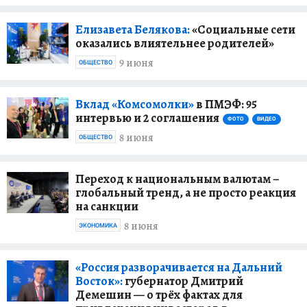
Елизавета Белякова:
«Социальные сети
оказались влиятельнее родителей»
9 июня
ОБЩЕСТВО
Вклад «Комсомолки»
в ПМЭФ: 95
интервью и 2 соглашения
ФОТО
ВИДЕО
8 июня
ОБЩЕСТВО
Переход к национальным валютам –
глобальный тренд, а не просто реакция
на санкции
8 июня
ЭКОНОМИКА
«Россия разворачивается на Дальний
Восток»:
губернатор Дмитрий
Демешин — о трёх фактах для