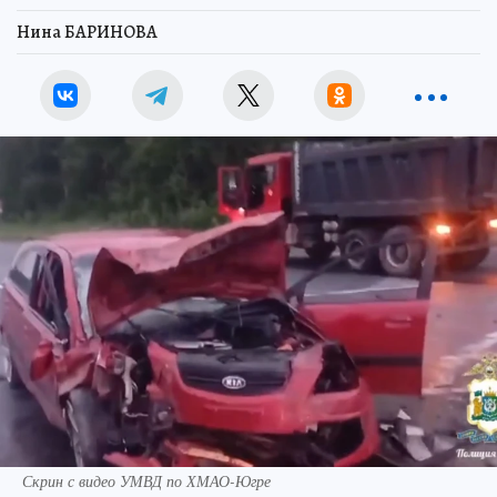
Нина БАРИНОВА
Скрин с видео УМВД по ХМАО-Югре