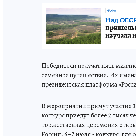
НАУКА
Над СССР
пришельце
изучала 
Победители получат пять миллио
семейное путешествие. Их имена
президентская платформа «Росс
В мероприятии примут участие 3
конкурс приедут более 2 тысяч че
торжественная церемония откры
России. 6–7 июля - конкурс, где