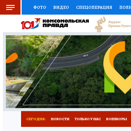
ФОТО
ВИДЕО
СПЕЦОПЕРАЦИЯ
ПОЛ
СОЦПОДДЕРЖКА
НАУКА
СПОРТ
КО
ВЫБОР ЭКСПЕРТОВ
ДОКТОР
ФИНАНС
КНИЖНАЯ ПОЛКА
ПРОГНОЗЫ НА СПОРТ
ПРЕСС-ЦЕНТР
НЕДВИЖИМОСТЬ
ТЕЛЕ
РАДИО КП
РЕКЛАМА
ТЕСТЫ
НОВОЕ 
СЕГОДНЯ:
НОВОСТИ
ТОЛЬКО У НАС
ВОЕНКОРЫ