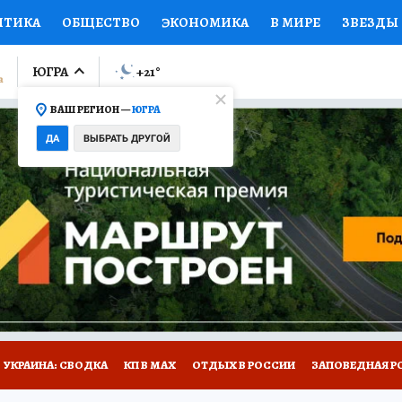
ИТИКА
ОБЩЕСТВО
ЭКОНОМИКА
В МИРЕ
ЗВЕЗДЫ
ЛУМНИСТЫ
ПРОИСШЕСТВИЯ
НАЦИОНАЛЬНЫЕ ПРОЕК
ЮГРА
+21
°
ВАШ РЕГИОН —
ЮГРА
Ы
ОТКРЫВАЕМ МИР
Я ЗНАЮ
СЕМЬЯ
ЖЕНСКИЕ СЕ
ДА
ВЫБРАТЬ ДРУГОЙ
ПРОМОКОДЫ
СЕРИАЛЫ
СПЕЦПРОЕКТЫ
ДЕФИЦИТ
ВИЗОР
КОЛЛЕКЦИИ
КОНКУРСЫ
РАБОТА У НАС
ГИ
НА САЙТЕ
УКРАИНА: СВОДКА
КП В МАХ
ОТДЫХ В РОССИИ
ЗАПОВЕДНАЯ Р