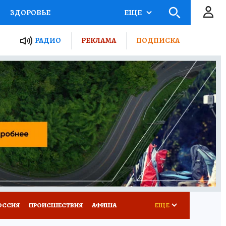
ЗДОРОВЬЕ
ЕЩЕ
ТЫ РОССИИ
РАДИО
РЕКЛАМА
ПОДПИСКА
КРЕТЫ
ПУТЕВОДИТЕЛЬ
 ЖЕЛЕЗА
ТУРИЗМ
Д ПОТРЕБИТЕЛЯ
ВСЕ О КП
ОССИЯ
ПРОИСШЕСТВИЯ
АФИША
ЕЩЕ