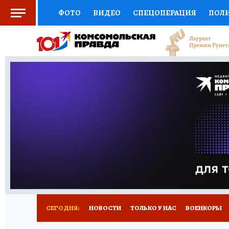
ФОТО
ВИДЕО
СПЕЦОПЕРАЦИЯ
ПОЛ
СОЦПОДДЕРЖКА
НАУКА
СПОРТ
КО
ВЫБОР ЭКСПЕРТОВ
ДОКТОР
ФИНАНС
КНИЖНАЯ ПОЛКА
ПРОГНОЗЫ НА СПОРТ
ПРЕСС-ЦЕНТР
НЕДВИЖИМОСТЬ
ТЕЛЕ
РАДИО КП
РЕКЛАМА
ТЕСТЫ
НОВОЕ 
СЕГОДНЯ:
НОВОСТИ
ТОЛЬКО У НАС
ВОЕНКОРЫ