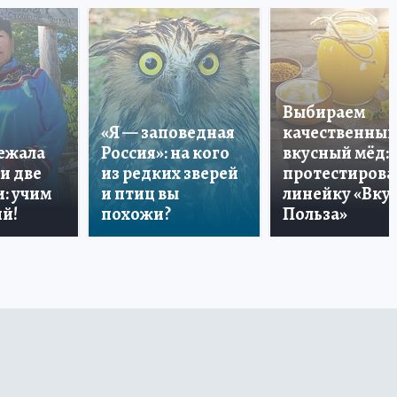
Выбираем
«Я — заповедная
качественный
лежала
Россия»: на кого
вкусный мёд:
и две
из редких зверей
протестирова
: учим
и птиц вы
линейку «Вкус
й!
похожи?
Польза»