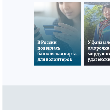
В России
У фанзы 
появилась
оморочка 
банковская карта
мордушки
для волонтеров
удэгейски