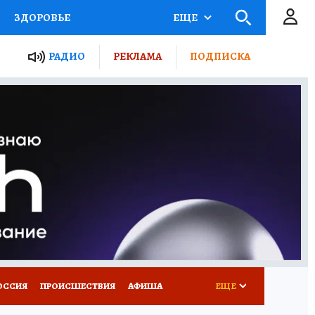
ЗДОРОВЬЕ
ЕЩЕ
ТЫ РОССИИ
РАДИО
РЕКЛАМА
ПОДПИСКА
КРЕТЫ
ПУТЕВОДИТЕЛЬ
 ЖЕЛЕЗА
ТУРИЗМ
Д ПОТРЕБИТЕЛЯ
ВСЕ О КП
ОССИЯ
ПРОИСШЕСТВИЯ
АФИША
ЕЩЕ