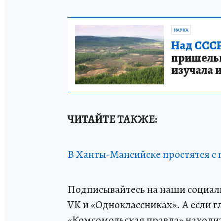
НАУКА
Над СССР
пришельце
изучала 
ЧИТАЙТЕ ТАКЖЕ:
В Ханты-Мансийске простятся с
Подписывайтесь на наши социаль
VK и «Одноклассниках». А если г
«Комсомольская правда» находитс