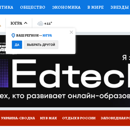
ИТИКА
ОБЩЕСТВО
ЭКОНОМИКА
В МИРЕ
ЗВЕЗДЫ
ЛУМНИСТЫ
ПРОИСШЕСТВИЯ
НАЦИОНАЛЬНЫЕ ПРОЕК
ЮГРА
+22
°
ВАШ РЕГИОН —
ЮГРА
Ы
ОТКРЫВАЕМ МИР
Я ЗНАЮ
СЕМЬЯ
ЖЕНСКИЕ СЕ
ДА
ВЫБРАТЬ ДРУГОЙ
ПРОМОКОДЫ
СЕРИАЛЫ
СПЕЦПРОЕКТЫ
ДЕФИЦИТ
ВИЗОР
КОЛЛЕКЦИИ
КОНКУРСЫ
РАБОТА У НАС
ГИ
НА САЙТЕ
УКРАИНА: СВОДКА
КП В МАХ
ОТДЫХ В РОССИИ
ЗАПОВЕДНАЯ Р