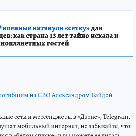
 военные натянули «сетку»
для
в: как страна 13 лет тайно искала и
инопланетных гостей
 погибшим на СВО Александром Байдой
ные сети и мессенджеры в «Дзене», Telegram,
лушат мобильный интернет, не забывайте, что
я в «белом списке» и вы можете ее читать