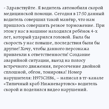
уже второй раз, и выдали предписание на
снятие тонировки. Все бы ничего, но вине
этого лихача пострадал ребенок.
- Здравствуйте. Я водитель автомобиля скорой
медицинской помощи. Сегодня в 17:50 данный
водитель совершил такой манёвр, что нам
пришлось совершить резкое торможение. При
этом у нас в машине находился ребёнок 4-х
лет, который ударился головой. Была бы
скорость у нас повыше, последствия были бы
другие! Хочу, чтобы данного персонажа
привлекли к ответственности! Создание
аварийной ситуации, выезд на полосу
встречного движения, пересечение двойной
сплошной, обгон, тонировка! Номер
нарушителя: Н973СН86, – написал в тг-канале
«Типичный краб Нижневартовск» водитель
скорой и поделился видео нарушений.