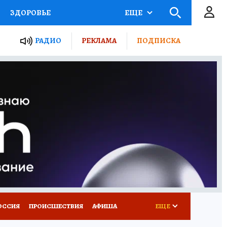
ЗДОРОВЬЕ
ЕЩЕ
ТЫ РОССИИ
РАДИО
РЕКЛАМА
ПОДПИСКА
КРЕТЫ
ПУТЕВОДИТЕЛЬ
 ЖЕЛЕЗА
ТУРИЗМ
Д ПОТРЕБИТЕЛЯ
ВСЕ О КП
ОССИЯ
ПРОИСШЕСТВИЯ
АФИША
ЕЩЕ