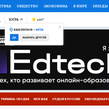
ИТИКА
ОБЩЕСТВО
ЭКОНОМИКА
В МИРЕ
ЗВЕЗДЫ
ЛУМНИСТЫ
ПРОИСШЕСТВИЯ
НАЦИОНАЛЬНЫЕ ПРОЕК
ЮГРА
+30
°
ВАШ РЕГИОН —
ЮГРА
Ы
ОТКРЫВАЕМ МИР
Я ЗНАЮ
СЕМЬЯ
ЖЕНСКИЕ СЕ
ДА
ВЫБРАТЬ ДРУГОЙ
ПРОМОКОДЫ
СЕРИАЛЫ
СПЕЦПРОЕКТЫ
ДЕФИЦИТ
ВИЗОР
КОЛЛЕКЦИИ
КОНКУРСЫ
РАБОТА У НАС
ГИ
НА САЙТЕ
УКРАИНА: СВОДКА
КП В МАХ
ОТДЫХ В РОССИИ
ЗАПОВЕДНАЯ Р