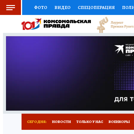
ФОТО
ВИДЕО
СПЕЦОПЕРАЦИЯ
ПОЛ
СОЦПОДДЕРЖКА
НАУКА
СПОРТ
КО
ВЫБОР ЭКСПЕРТОВ
ДОКТОР
ФИНАНС
КНИЖНАЯ ПОЛКА
ПРОГНОЗЫ НА СПОРТ
ПРЕСС-ЦЕНТР
НЕДВИЖИМОСТЬ
ТЕЛЕ
РАДИО КП
РЕКЛАМА
ТЕСТЫ
НОВОЕ 
СЕГОДНЯ:
НОВОСТИ
ТОЛЬКО У НАС
ВОЕНКОРЫ