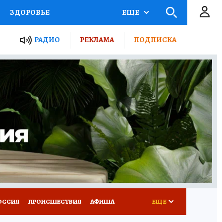
ЗДОРОВЬЕ
ЕЩЕ
ТЫ РОССИИ
РАДИО
РЕКЛАМА
ПОДПИСКА
КРЕТЫ
ПУТЕВОДИТЕЛЬ
 ЖЕЛЕЗА
ТУРИЗМ
Д ПОТРЕБИТЕЛЯ
ВСЕ О КП
ОССИЯ
ПРОИСШЕСТВИЯ
АФИША
ЕЩЕ