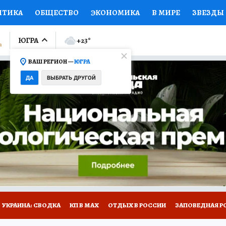
ИТИКА
ОБЩЕСТВО
ЭКОНОМИКА
В МИРЕ
ЗВЕЗДЫ
ЛУМНИСТЫ
ПРОИСШЕСТВИЯ
НАЦИОНАЛЬНЫЕ ПРОЕК
ЮГРА
+23
°
ВАШ РЕГИОН —
ЮГРА
Ы
ОТКРЫВАЕМ МИР
Я ЗНАЮ
СЕМЬЯ
ЖЕНСКИЕ СЕ
ДА
ВЫБРАТЬ ДРУГОЙ
ПРОМОКОДЫ
СЕРИАЛЫ
СПЕЦПРОЕКТЫ
ДЕФИЦИТ
ВИЗОР
КОЛЛЕКЦИИ
КОНКУРСЫ
РАБОТА У НАС
ГИ
НА САЙТЕ
УКРАИНА: СВОДКА
КП В МАХ
ОТДЫХ В РОССИИ
ЗАПОВЕДНАЯ Р