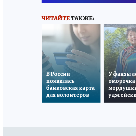
ЧИТАЙТЕ
ТАКЖЕ:
В России
У фанзы 
появилась
оморочка 
банковская карта
мордушки
для волонтеров
удэгейски