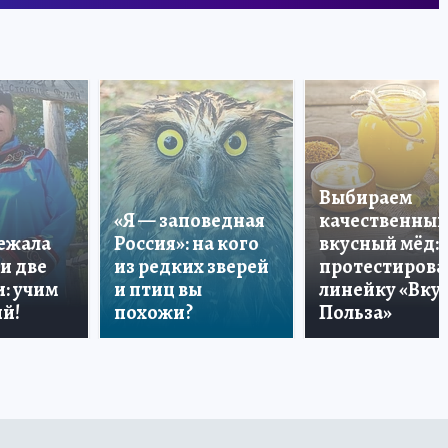
Выбираем
«Я — заповедная
качественный
лежала
Россия»: на кого
вкусный мёд:
и две
из редких зверей
протестирова
: учим
и птиц вы
линейку «Вкус
й!
похожи?
Польза»