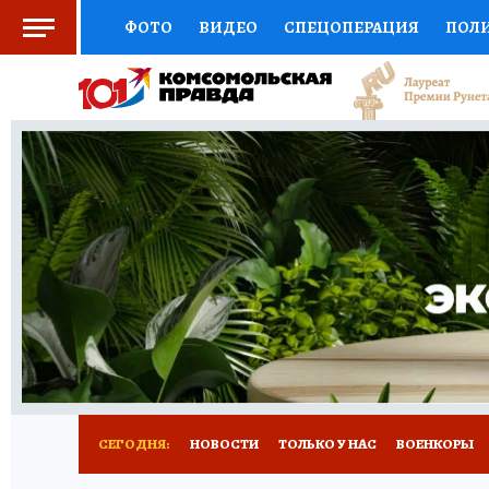
ФОТО
ВИДЕО
СПЕЦОПЕРАЦИЯ
ПОЛ
СОЦПОДДЕРЖКА
НАУКА
СПОРТ
КО
ВЫБОР ЭКСПЕРТОВ
ДОКТОР
ФИНАНС
КНИЖНАЯ ПОЛКА
ПРОГНОЗЫ НА СПОРТ
ПРЕСС-ЦЕНТР
НЕДВИЖИМОСТЬ
ТЕЛЕ
РАДИО КП
РЕКЛАМА
ТЕСТЫ
НОВОЕ 
СЕГОДНЯ:
НОВОСТИ
ТОЛЬКО У НАС
ВОЕНКОРЫ