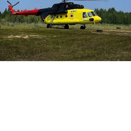
Фото: МЧС России по ХМАО-Югре
Обстановка с лесными пожарами в Ханты-
Мансийском автономном округе – Югре
складывается напряженная. За выходные
пожары поглотили тысячи гектара новых
площадей. Так, на утро 29 июня в регионе
действуют 34 лесных пожара в
Нижневартовском и Сургутском районах на