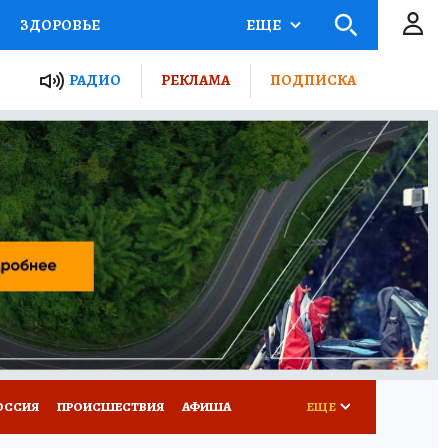
ЗДОРОВЬЕ
ЕЩЕ
ТЫ РОССИИ
РАДИО
РЕКЛАМА
ПОДПИСКА
КРЕТЫ
ПУТЕВОДИТЕЛЬ
 ЖЕЛЕЗА
ТУРИЗМ
Д ПОТРЕБИТЕЛЯ
ВСЕ О КП
ОССИЯ
ПРОИСШЕСТВИЯ
АФИША
ЕЩЕ