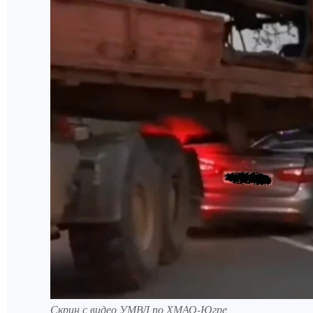
Скрин с видео УМВД по ХМАО-Югре