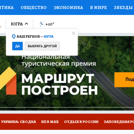
ИТИКА
ОБЩЕСТВО
ЭКОНОМИКА
В МИРЕ
ЗВЕЗДЫ
ЛУМНИСТЫ
ПРОИСШЕСТВИЯ
НАЦИОНАЛЬНЫЕ ПРОЕК
ЮГРА
+20
°
ВАШ РЕГИОН —
ЮГРА
Ы
ОТКРЫВАЕМ МИР
Я ЗНАЮ
СЕМЬЯ
ЖЕНСКИЕ СЕ
ДА
ВЫБРАТЬ ДРУГОЙ
ПРОМОКОДЫ
СЕРИАЛЫ
СПЕЦПРОЕКТЫ
ДЕФИЦИТ
ВИЗОР
КОЛЛЕКЦИИ
КОНКУРСЫ
РАБОТА У НАС
ГИ
НА САЙТЕ
УКРАИНА: СВОДКА
КП В МАХ
ОТДЫХ В РОССИИ
ЗАПОВЕДНАЯ Р