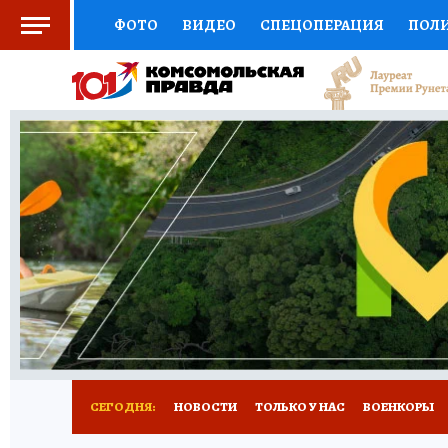
ФОТО
ВИДЕО
СПЕЦОПЕРАЦИЯ
ПОЛ
СОЦПОДДЕРЖКА
НАУКА
СПОРТ
КО
ВЫБОР ЭКСПЕРТОВ
ДОКТОР
ФИНАНС
КНИЖНАЯ ПОЛКА
ПРОГНОЗЫ НА СПОРТ
ПРЕСС-ЦЕНТР
НЕДВИЖИМОСТЬ
ТЕЛЕ
РАДИО КП
РЕКЛАМА
ТЕСТЫ
НОВОЕ 
СЕГОДНЯ:
НОВОСТИ
ТОЛЬКО У НАС
ВОЕНКОРЫ