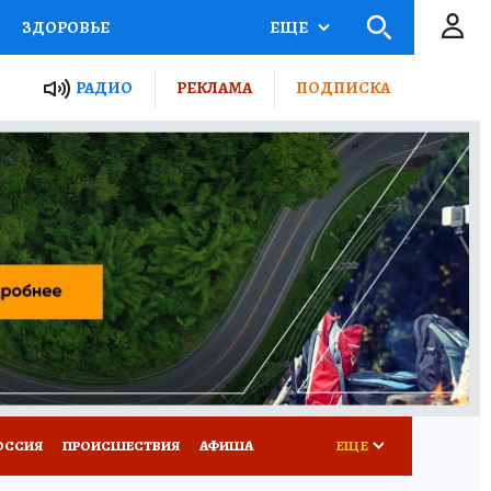
ЗДОРОВЬЕ
ЕЩЕ
ТЫ РОССИИ
РАДИО
РЕКЛАМА
ПОДПИСКА
КРЕТЫ
ПУТЕВОДИТЕЛЬ
 ЖЕЛЕЗА
ТУРИЗМ
Д ПОТРЕБИТЕЛЯ
ВСЕ О КП
ОССИЯ
ПРОИСШЕСТВИЯ
АФИША
ЕЩЕ