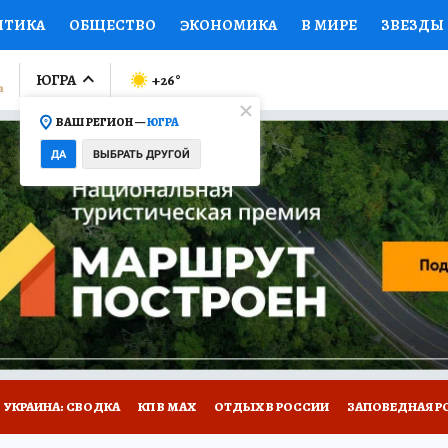
ИТИКА
ОБЩЕСТВО
ЭКОНОМИКА
В МИРЕ
ЗВЕЗДЫ
ЛУМНИСТЫ
ПРОИСШЕСТВИЯ
НАЦИОНАЛЬНЫЕ ПРОЕК
ЮГРА
+26
°
ВАШ РЕГИОН —
ЮГРА
Ы
ОТКРЫВАЕМ МИР
Я ЗНАЮ
СЕМЬЯ
ЖЕНСКИЕ СЕ
ДА
ВЫБРАТЬ ДРУГОЙ
ПРОМОКОДЫ
СЕРИАЛЫ
СПЕЦПРОЕКТЫ
ДЕФИЦИТ
ВИЗОР
КОЛЛЕКЦИИ
КОНКУРСЫ
РАБОТА У НАС
ГИ
НА САЙТЕ
УКРАИНА: СВОДКА
КП В МАХ
ОТДЫХ В РОССИИ
ЗАПОВЕДНАЯ Р