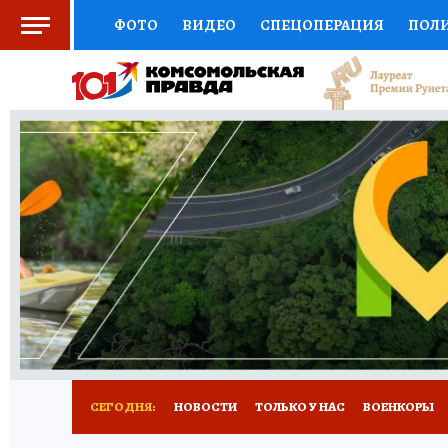
ФОТО
ВИДЕО
СПЕЦОПЕРАЦИЯ
ПОЛ
СОЦПОДДЕРЖКА
НАУКА
СПОРТ
КО
ВЫБОР ЭКСПЕРТОВ
ДОКТОР
ФИНАНС
КНИЖНАЯ ПОЛКА
ПРОГНОЗЫ НА СПОРТ
ПРЕСС-ЦЕНТР
НЕДВИЖИМОСТЬ
ТЕЛЕ
РАДИО КП
РЕКЛАМА
ТЕСТЫ
НОВОЕ 
СЕГОДНЯ:
НОВОСТИ
ТОЛЬКО У НАС
ВОЕНКОРЫ