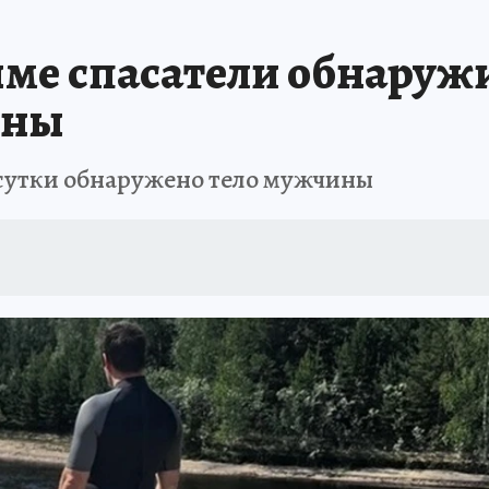
ыме спасатели обнаруж
ины
5 сутки обнаружено тело мужчины