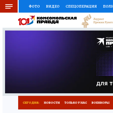
ФОТО
ВИДЕО
СПЕЦОПЕРАЦИЯ
ПОЛ
СОЦПОДДЕРЖКА
НАУКА
СПОРТ
КО
ВЫБОР ЭКСПЕРТОВ
ДОКТОР
ФИНАНС
КНИЖНАЯ ПОЛКА
ПРОГНОЗЫ НА СПОРТ
ПРЕСС-ЦЕНТР
НЕДВИЖИМОСТЬ
ТЕЛЕ
РАДИО КП
РЕКЛАМА
ТЕСТЫ
НОВОЕ 
СЕГОДНЯ:
НОВОСТИ
ТОЛЬКО У НАС
ВОЕНКОРЫ