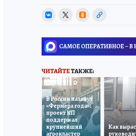
САМОЕ ОПЕРАТИВНОЕ – В
ЧИТАЙТЕ
ТАКЖЕ:
В России назовут
«Фермера года»:
проект КП
поддержал
крупнейший
Как вырас
агрокластер
руководи