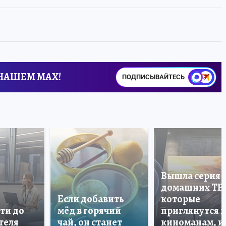
 НАШЕМ MAX!
ПОДПИСЫВАЙТЕСЬ
Вышла серия
домашних ТВ
Если добавить
которые
ти до
мёд в горячий
приглянутся 
теля
чай, он станет
киноманам, и