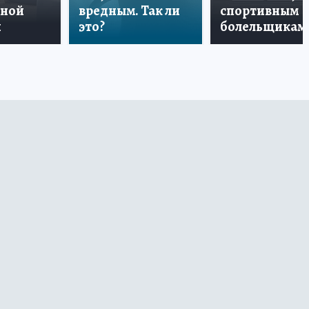
дной
вредным. Так ли
спортивным
и
это?
болельщикам