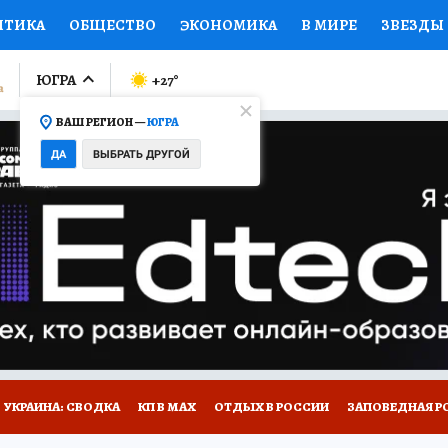
ИТИКА
ОБЩЕСТВО
ЭКОНОМИКА
В МИРЕ
ЗВЕЗДЫ
ЛУМНИСТЫ
ПРОИСШЕСТВИЯ
НАЦИОНАЛЬНЫЕ ПРОЕК
ЮГРА
+27
°
ВАШ РЕГИОН —
ЮГРА
Ы
ОТКРЫВАЕМ МИР
Я ЗНАЮ
СЕМЬЯ
ЖЕНСКИЕ СЕ
ДА
ВЫБРАТЬ ДРУГОЙ
ПРОМОКОДЫ
СЕРИАЛЫ
СПЕЦПРОЕКТЫ
ДЕФИЦИТ
ВИЗОР
КОЛЛЕКЦИИ
КОНКУРСЫ
РАБОТА У НАС
ГИ
НА САЙТЕ
УКРАИНА: СВОДКА
КП В МАХ
ОТДЫХ В РОССИИ
ЗАПОВЕДНАЯ Р