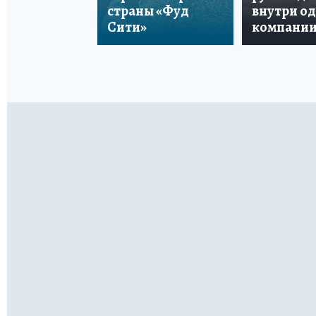
страны «Фуд
внутри о
Сити»
компани