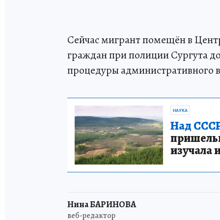
Сейчас мигрант помещён в Цент
граждан при полиции Сургута д
процедуры административного 
НАУКА
Над СССР
пришельце
изучала 
Нина БАРИНОВА
веб-редактор