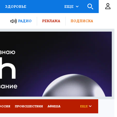
ЗДОРОВЬЕ
ЕЩЕ
ТЫ РОССИИ
РАДИО
РЕКЛАМА
ПОДПИСКА
КРЕТЫ
ПУТЕВОДИТЕЛЬ
 ЖЕЛЕЗА
ТУРИЗМ
Д ПОТРЕБИТЕЛЯ
ВСЕ О КП
ОССИЯ
ПРОИСШЕСТВИЯ
АФИША
ЕЩЕ