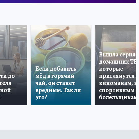
Вышла серия
домашних ТВ
Если добавить
которые
ти до
мёд в горячий
приглянутся 
теля
чай, он станет
киноманам, и
дной
вредным. Так ли
спортивным
и
это?
болельщикам