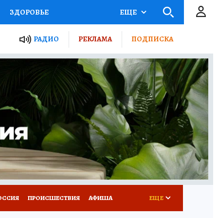
ЗДОРОВЬЕ
ЕЩЕ
ТЫ РОССИИ
РАДИО
РЕКЛАМА
ПОДПИСКА
КРЕТЫ
ПУТЕВОДИТЕЛЬ
 ЖЕЛЕЗА
ТУРИЗМ
Д ПОТРЕБИТЕЛЯ
ВСЕ О КП
ОССИЯ
ПРОИСШЕСТВИЯ
АФИША
ЕЩЕ