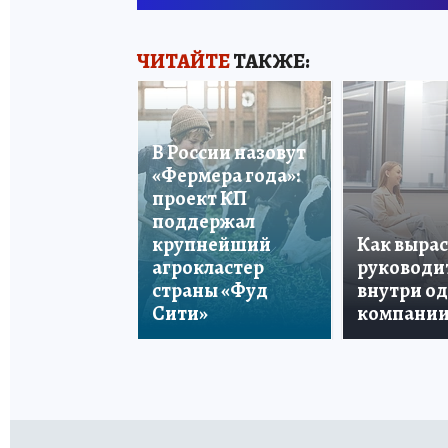
ЧИТАЙТЕ
ТАКЖЕ:
В России назовут
«Фермера года»:
проект КП
поддержал
крупнейший
Как вырас
агрокластер
руководи
страны «Фуд
внутри о
Сити»
компани