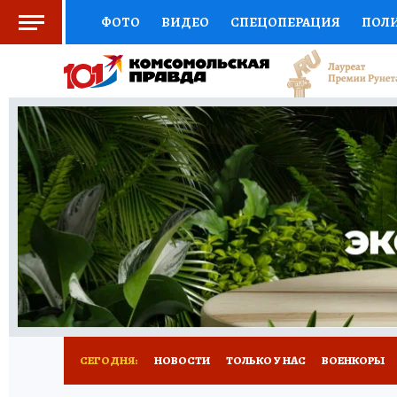
ФОТО
ВИДЕО
СПЕЦОПЕРАЦИЯ
ПОЛ
СОЦПОДДЕРЖКА
НАУКА
СПОРТ
КО
ВЫБОР ЭКСПЕРТОВ
ДОКТОР
ФИНАНС
КНИЖНАЯ ПОЛКА
ПРОГНОЗЫ НА СПОРТ
ПРЕСС-ЦЕНТР
НЕДВИЖИМОСТЬ
ТЕЛЕ
РАДИО КП
РЕКЛАМА
ТЕСТЫ
НОВОЕ 
СЕГОДНЯ:
НОВОСТИ
ТОЛЬКО У НАС
ВОЕНКОРЫ