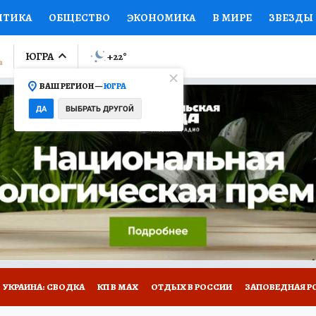
ИТИКА
ОБЩЕСТВО
ЭКОНОМИКА
В МИРЕ
ЗВЕЗДЫ
ЛУМНИСТЫ
ПРОИСШЕСТВИЯ
НАЦИОНАЛЬНЫЕ ПРОЕК
ЮГРА
+22
°
ВАШ РЕГИОН —
ЮГРА
Ы
ОТКРЫВАЕМ МИР
Я ЗНАЮ
СЕМЬЯ
ЖЕНСКИЕ СЕ
ДА
ВЫБРАТЬ ДРУГОЙ
ПРОМОКОДЫ
СЕРИАЛЫ
СПЕЦПРОЕКТЫ
ДЕФИЦИТ
ВИЗОР
КОЛЛЕКЦИИ
КОНКУРСЫ
РАБОТА У НАС
ГИ
НА САЙТЕ
УКРАИНА: СВОДКА
КП В МАХ
ОТДЫХ В РОССИИ
ЗАПОВЕДНАЯ Р