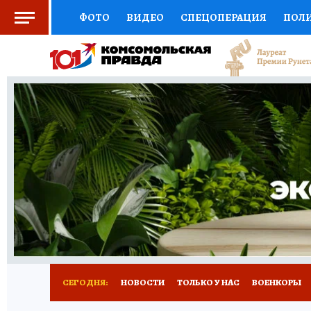
ФОТО
ВИДЕО
СПЕЦОПЕРАЦИЯ
ПОЛ
СОЦПОДДЕРЖКА
НАУКА
СПОРТ
КО
ВЫБОР ЭКСПЕРТОВ
ДОКТОР
ФИНАНС
КНИЖНАЯ ПОЛКА
ПРОГНОЗЫ НА СПОРТ
ПРЕСС-ЦЕНТР
НЕДВИЖИМОСТЬ
ТЕЛЕ
РАДИО КП
РЕКЛАМА
ТЕСТЫ
НОВОЕ 
СЕГОДНЯ:
НОВОСТИ
ТОЛЬКО У НАС
ВОЕНКОРЫ