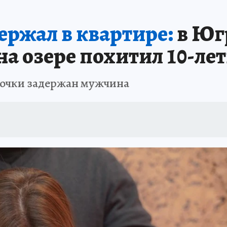
ержал в квартире:
в Юг
а озере похитил 10-ле
вочки задержан мужчина