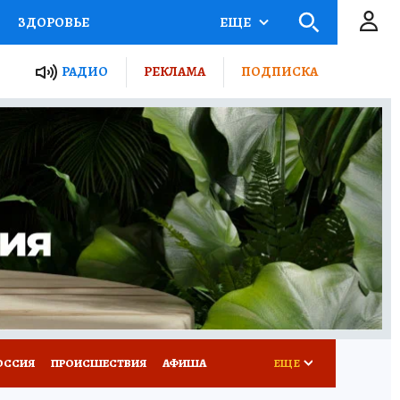
ЗДОРОВЬЕ
ЕЩЕ
ТЫ РОССИИ
РАДИО
РЕКЛАМА
ПОДПИСКА
КРЕТЫ
ПУТЕВОДИТЕЛЬ
 ЖЕЛЕЗА
ТУРИЗМ
Д ПОТРЕБИТЕЛЯ
ВСЕ О КП
ОССИЯ
ПРОИСШЕСТВИЯ
АФИША
ЕЩЕ