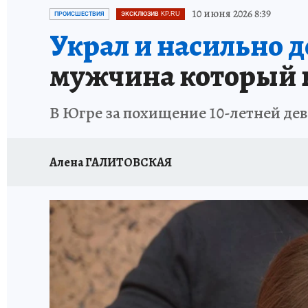
ИСПЫТАНО НА СЕБЕ
10 июня 2026 8:39
ПРОИСШЕСТВИЯ
ЭКСКЛЮЗИВ KP.RU
Украл и насильно д
мужчина который н
В Югре за похищение 10-летней де
Алена ГАЛИТОВСКАЯ