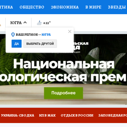
ИТИКА
ОБЩЕСТВО
ЭКОНОМИКА
В МИРЕ
ЗВЕЗДЫ
ЛУМНИСТЫ
ПРОИСШЕСТВИЯ
НАЦИОНАЛЬНЫЕ ПРОЕК
ЮГРА
+21
°
ВАШ РЕГИОН —
ЮГРА
Ы
ОТКРЫВАЕМ МИР
Я ЗНАЮ
СЕМЬЯ
ЖЕНСКИЕ СЕ
ДА
ВЫБРАТЬ ДРУГОЙ
ПРОМОКОДЫ
СЕРИАЛЫ
СПЕЦПРОЕКТЫ
ДЕФИЦИТ
ВИЗОР
КОЛЛЕКЦИИ
КОНКУРСЫ
РАБОТА У НАС
ГИ
НА САЙТЕ
УКРАИНА: СВОДКА
КП В МАХ
ОТДЫХ В РОССИИ
ЗАПОВЕДНАЯ Р