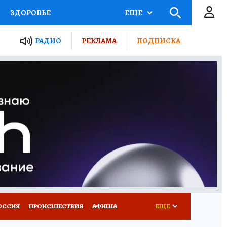
ЗДОРОВЬЕ
ЕЩЕ
ТЫ РОССИИ
РАДИО
РЕКЛАМА
ПОДПИСКА
КРЕТЫ
ПУТЕВОДИТЕЛЬ
 ЖЕЛЕЗА
ТУРИЗМ
Д ПОТРЕБИТЕЛЯ
ВСЕ О КП
ОССИЯ
ПРОИСШЕСТВИЯ
АФИША
ЕЩЕ