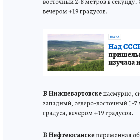
восточный 2-8 метров в секунду. 
вечером +19 градусов.
НАУКА
Над СССР
пришельце
изучала 
В Нижневартовске
пасмурно, с
западный, северо-восточный 1-7 
градуса, вечером +19 градусов.
В Нефтеюганске
переменная обл