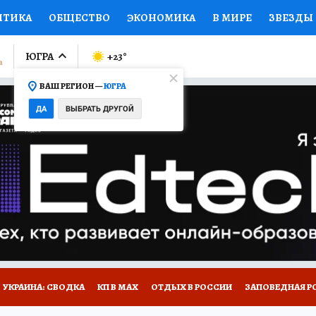
ИТИКА
ОБЩЕСТВО
ЭКОНОМИКА
В МИРЕ
ЗВЕЗДЫ
ЛУМНИСТЫ
ПРОИСШЕСТВИЯ
НАЦИОНАЛЬНЫЕ ПРОЕК
ЮГРА
+23
°
ВАШ РЕГИОН —
ЮГРА
Ы
ОТКРЫВАЕМ МИР
Я ЗНАЮ
СЕМЬЯ
ЖЕНСКИЕ СЕ
ДА
ВЫБРАТЬ ДРУГОЙ
ПРОМОКОДЫ
СЕРИАЛЫ
СПЕЦПРОЕКТЫ
ДЕФИЦИТ
ВИЗОР
КОЛЛЕКЦИИ
КОНКУРСЫ
РАБОТА У НАС
ГИ
НА САЙТЕ
УКРАИНА: СВОДКА
КП В МАХ
ОТДЫХ В РОССИИ
ЗАПОВЕДНАЯ Р