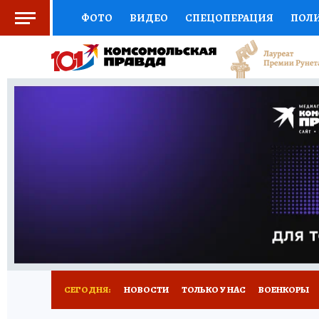
ФОТО
ВИДЕО
СПЕЦОПЕРАЦИЯ
ПОЛ
СОЦПОДДЕРЖКА
НАУКА
СПОРТ
КО
ВЫБОР ЭКСПЕРТОВ
ДОКТОР
ФИНАНС
КНИЖНАЯ ПОЛКА
ПРОГНОЗЫ НА СПОРТ
ПРЕСС-ЦЕНТР
НЕДВИЖИМОСТЬ
ТЕЛЕ
РАДИО КП
РЕКЛАМА
ТЕСТЫ
НОВОЕ 
СЕГОДНЯ:
НОВОСТИ
ТОЛЬКО У НАС
ВОЕНКОРЫ