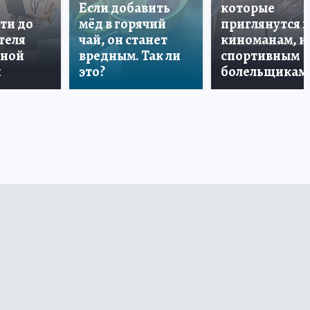
Если добавить
которые
ти до
мёд в горячий
приглянутся 
теля
чай, он станет
киноманам, и
дной
вредным. Так ли
спортивным
и
это?
болельщикам