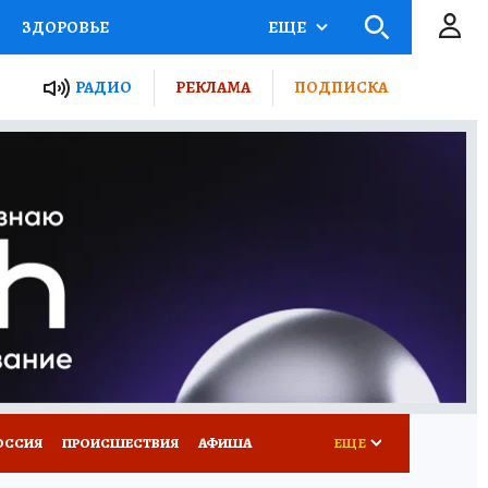
ЗДОРОВЬЕ
ЕЩЕ
ТЫ РОССИИ
РАДИО
РЕКЛАМА
ПОДПИСКА
КРЕТЫ
ПУТЕВОДИТЕЛЬ
 ЖЕЛЕЗА
ТУРИЗМ
Д ПОТРЕБИТЕЛЯ
ВСЕ О КП
ОССИЯ
ПРОИСШЕСТВИЯ
АФИША
ЕЩЕ