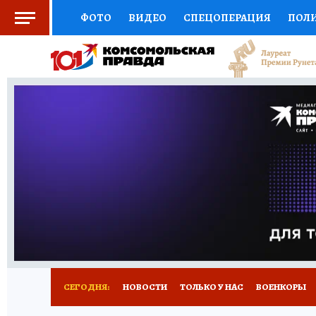
ФОТО
ВИДЕО
СПЕЦОПЕРАЦИЯ
ПОЛ
СОЦПОДДЕРЖКА
НАУКА
СПОРТ
КО
ВЫБОР ЭКСПЕРТОВ
ДОКТОР
ФИНАНС
КНИЖНАЯ ПОЛКА
ПРОГНОЗЫ НА СПОРТ
ПРЕСС-ЦЕНТР
НЕДВИЖИМОСТЬ
ТЕЛЕ
РАДИО КП
РЕКЛАМА
ТЕСТЫ
НОВОЕ 
СЕГОДНЯ:
НОВОСТИ
ТОЛЬКО У НАС
ВОЕНКОРЫ