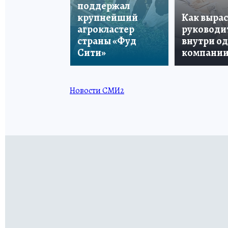
поддержал
крупнейший
Как вырас
агрокластер
руководи
страны «Фуд
внутри о
Сити»
компани
Новости СМИ2