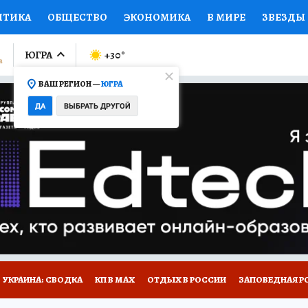
ИТИКА
ОБЩЕСТВО
ЭКОНОМИКА
В МИРЕ
ЗВЕЗДЫ
ЛУМНИСТЫ
ПРОИСШЕСТВИЯ
НАЦИОНАЛЬНЫЕ ПРОЕК
ЮГРА
+30
°
ВАШ РЕГИОН —
ЮГРА
Ы
ОТКРЫВАЕМ МИР
Я ЗНАЮ
СЕМЬЯ
ЖЕНСКИЕ СЕ
ДА
ВЫБРАТЬ ДРУГОЙ
ПРОМОКОДЫ
СЕРИАЛЫ
СПЕЦПРОЕКТЫ
ДЕФИЦИТ
ВИЗОР
КОЛЛЕКЦИИ
КОНКУРСЫ
РАБОТА У НАС
ГИ
НА САЙТЕ
УКРАИНА: СВОДКА
КП В МАХ
ОТДЫХ В РОССИИ
ЗАПОВЕДНАЯ Р