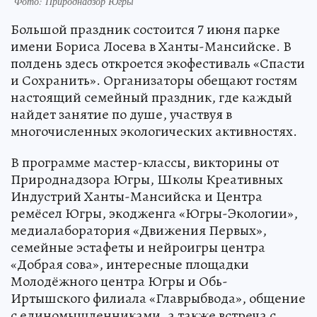
Фото: Природнадзор Югры
Большой праздник состоится 7 июня парке
имени Бориса Лосева в Ханты-Мансийске. В
полдень здесь откроется экофестиваль «Спасти
и Сохранить». Организаторы обещают гостям
настоящий семейный праздник, где каждый
найдет занятие по душе, участвуя в
многочисленных экологических активностях.
В программе мастер-классы, викторины от
Природнадзора Югры, Школы Креативных
Индустрий Ханты-Мансийска и Центра
ремёсел Югры, экодженга «Югры-Экологии»,
медиалаборатория «Движения Первых»,
семейные эстафеты и нейроигры центра
«Добрая сова», интересные площадки
Молодёжного центра Югры и Обь-
Иртышского филиала «Главрыбвода», общение
с единомышленниками, а также встреча с