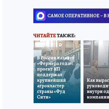
САМОЕ ОПЕРАТИВНОЕ – В
ЧИТАЙТЕ
ТАКЖЕ:
В России назовут
«Фермера года»:
проект КП
поддержал
крупнейший
Как вырас
агрокластер
руководи
страны «Фуд
внутри о
Сити»
компани