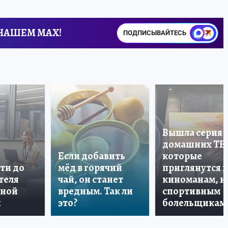
 НАШЕМ MAX!
ПОДПИСЫВАЙТЕСЬ
Вышла серия
домашних ТВ
Если добавить
которые
ти до
мёд в горячий
приглянутся 
теля
чай, он станет
киноманам, и
дной
вредным. Так ли
спортивным
и
это?
болельщикам