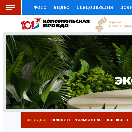
ФОТО
ВИДЕО
СПЕЦОПЕРАЦИЯ
ПОЛ
СОЦПОДДЕРЖКА
НАУКА
СПОРТ
КО
ВЫБОР ЭКСПЕРТОВ
ДОКТОР
ФИНАНС
КНИЖНАЯ ПОЛКА
ПРОГНОЗЫ НА СПОРТ
ПРЕСС-ЦЕНТР
НЕДВИЖИМОСТЬ
ТЕЛЕ
РАДИО КП
РЕКЛАМА
ТЕСТЫ
НОВОЕ 
СЕГОДНЯ:
НОВОСТИ
ТОЛЬКО У НАС
ВОЕНКОРЫ