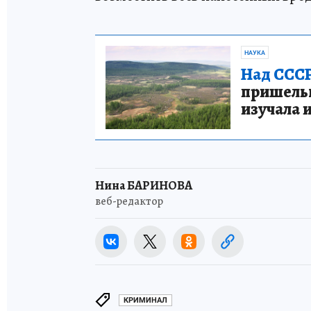
НАУКА
Над СССР
пришельце
изучала 
Нина БАРИНОВА
веб-редактор
КРИМИНАЛ