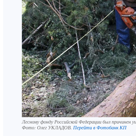
Лесному фонду Российской Федерации был причинен уще
Фото:
Олег УКЛАДОВ.
Перейти в Фотобанк КП