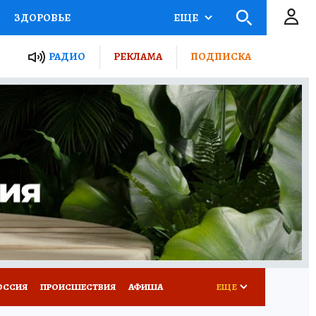
ЗДОРОВЬЕ
ЕЩЕ
ТЫ РОССИИ
РАДИО
РЕКЛАМА
ПОДПИСКА
КРЕТЫ
ПУТЕВОДИТЕЛЬ
 ЖЕЛЕЗА
ТУРИЗМ
Д ПОТРЕБИТЕЛЯ
ВСЕ О КП
ОССИЯ
ПРОИСШЕСТВИЯ
АФИША
ЕЩЕ