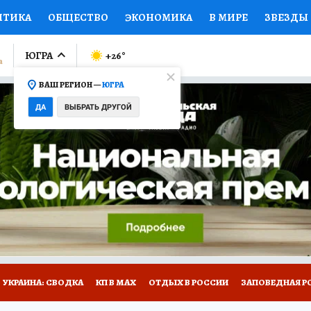
ИТИКА
ОБЩЕСТВО
ЭКОНОМИКА
В МИРЕ
ЗВЕЗДЫ
ЛУМНИСТЫ
ПРОИСШЕСТВИЯ
НАЦИОНАЛЬНЫЕ ПРОЕК
ЮГРА
+26
°
ВАШ РЕГИОН —
ЮГРА
Ы
ОТКРЫВАЕМ МИР
Я ЗНАЮ
СЕМЬЯ
ЖЕНСКИЕ СЕ
ДА
ВЫБРАТЬ ДРУГОЙ
ПРОМОКОДЫ
СЕРИАЛЫ
СПЕЦПРОЕКТЫ
ДЕФИЦИТ
ВИЗОР
КОЛЛЕКЦИИ
КОНКУРСЫ
РАБОТА У НАС
ГИ
НА САЙТЕ
УКРАИНА: СВОДКА
КП В МАХ
ОТДЫХ В РОССИИ
ЗАПОВЕДНАЯ Р