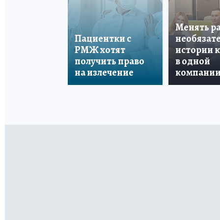
Менять р
Пациентки с
необязате
РМЖ хотят
истории 
получить право
в одной
на излечение
компани