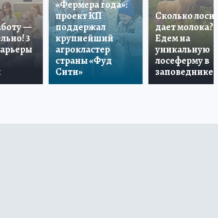
«Фермера года»:
проект КП
Сколько лоси
аботу —
поддержал
дает молока?
льно! 3
крупнейший
Едем на
карьеры
агрокластер
уникальную
страны «Фуд
лосеферму в
и
Сити»
заповеднике!