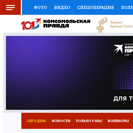
ФОТО
ВИДЕО
СПЕЦОПЕРАЦИЯ
ПОЛ
СОЦПОДДЕРЖКА
НАУКА
СПОРТ
КО
ВЫБОР ЭКСПЕРТОВ
ДОКТОР
ФИНАНС
КНИЖНАЯ ПОЛКА
ПРОГНОЗЫ НА СПОРТ
ПРЕСС-ЦЕНТР
НЕДВИЖИМОСТЬ
ТЕЛЕ
РАДИО КП
РЕКЛАМА
ТЕСТЫ
НОВОЕ 
СЕГОДНЯ:
НОВОСТИ
ТОЛЬКО У НАС
ВОЕНКОРЫ