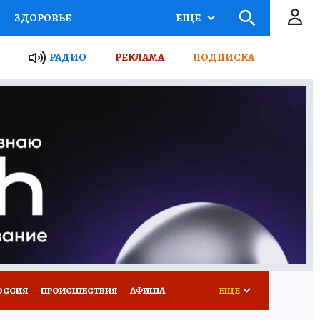
ЗДОРОВЬЕ
ЕЩЕ
ТЫ РОССИИ
РАДИО
РЕКЛАМА
ПОДПИСКА
КРЕТЫ
ПУТЕВОДИТЕЛЬ
 ЖЕЛЕЗА
ТУРИЗМ
Д ПОТРЕБИТЕЛЯ
ВСЕ О КП
ОССИЯ
ПРОИСШЕСТВИЯ
АФИША
ЕЩЕ