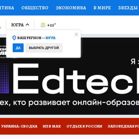
ИТИКА
ОБЩЕСТВО
ЭКОНОМИКА
В МИРЕ
ЗВЕЗДЫ
ЛУМНИСТЫ
ПРОИСШЕСТВИЯ
НАЦИОНАЛЬНЫЕ ПРОЕК
ЮГРА
+22
°
ВАШ РЕГИОН —
ЮГРА
Ы
ОТКРЫВАЕМ МИР
Я ЗНАЮ
СЕМЬЯ
ЖЕНСКИЕ СЕ
ДА
ВЫБРАТЬ ДРУГОЙ
ПРОМОКОДЫ
СЕРИАЛЫ
СПЕЦПРОЕКТЫ
ДЕФИЦИТ
ВИЗОР
КОЛЛЕКЦИИ
КОНКУРСЫ
РАБОТА У НАС
ГИ
НА САЙТЕ
УКРАИНА: СВОДКА
КП В МАХ
ОТДЫХ В РОССИИ
ЗАПОВЕДНАЯ Р