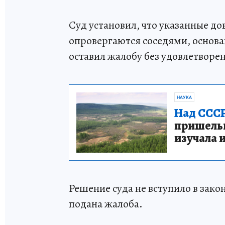
Суд установил, что указанные д
опровергаются соседями, основа
оставил жалобу без удовлетворе
НАУКА
Над СССР
пришельце
изучала 
Решение суда не вступило в зако
подана жалоба.