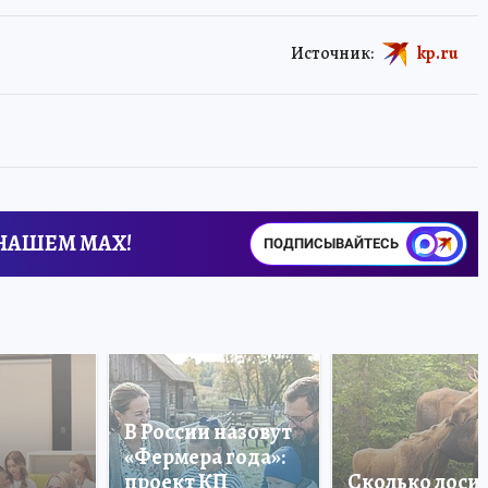
Источник:
kp.ru
 НАШЕМ MAX!
ПОДПИСЫВАЙТЕСЬ
В России назовут
«Фермера года»:
проект КП
Сколько лоси