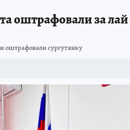
а оштрафовали за лай 
ки оштрафовали сургутянку