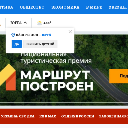
ИТИКА
ОБЩЕСТВО
ЭКОНОМИКА
В МИРЕ
ЗВЕЗДЫ
ЛУМНИСТЫ
ПРОИСШЕСТВИЯ
НАЦИОНАЛЬНЫЕ ПРОЕК
ЮГРА
+22
°
ВАШ РЕГИОН —
ЮГРА
Ы
ОТКРЫВАЕМ МИР
Я ЗНАЮ
СЕМЬЯ
ЖЕНСКИЕ СЕ
ДА
ВЫБРАТЬ ДРУГОЙ
ПРОМОКОДЫ
СЕРИАЛЫ
СПЕЦПРОЕКТЫ
ДЕФИЦИТ
ВИЗОР
КОЛЛЕКЦИИ
КОНКУРСЫ
РАБОТА У НАС
ГИ
НА САЙТЕ
УКРАИНА: СВОДКА
КП В МАХ
ОТДЫХ В РОССИИ
ЗАПОВЕДНАЯ Р