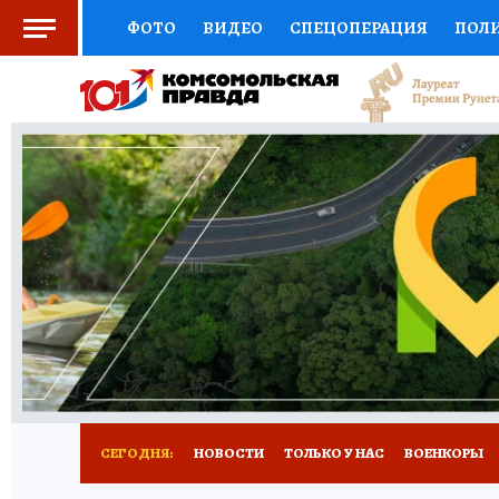
ФОТО
ВИДЕО
СПЕЦОПЕРАЦИЯ
ПОЛ
СОЦПОДДЕРЖКА
НАУКА
СПОРТ
КО
ВЫБОР ЭКСПЕРТОВ
ДОКТОР
ФИНАНС
КНИЖНАЯ ПОЛКА
ПРОГНОЗЫ НА СПОРТ
ПРЕСС-ЦЕНТР
НЕДВИЖИМОСТЬ
ТЕЛЕ
РАДИО КП
РЕКЛАМА
ТЕСТЫ
НОВОЕ 
СЕГОДНЯ:
НОВОСТИ
ТОЛЬКО У НАС
ВОЕНКОРЫ