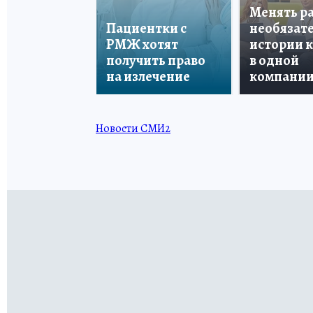
Менять р
Пациентки с
необязате
РМЖ хотят
истории 
получить право
в одной
на излечение
компани
Новости СМИ2