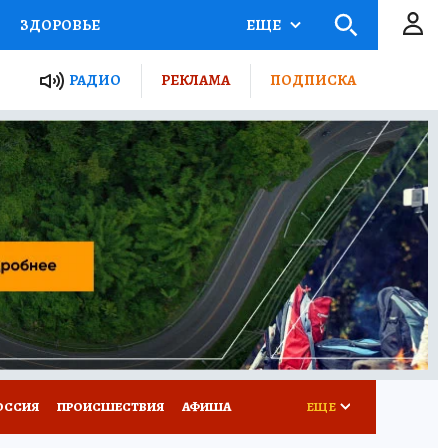
ЗДОРОВЬЕ
ЕЩЕ
ТЫ РОССИИ
РАДИО
РЕКЛАМА
ПОДПИСКА
КРЕТЫ
ПУТЕВОДИТЕЛЬ
 ЖЕЛЕЗА
ТУРИЗМ
Д ПОТРЕБИТЕЛЯ
ВСЕ О КП
ОССИЯ
ПРОИСШЕСТВИЯ
АФИША
ЕЩЕ