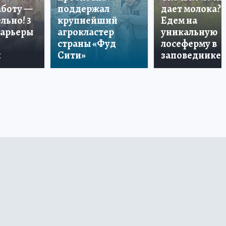
аботу —
поддержал
дает молока?
льно! 3
крупнейший
Едем на
карьеры
агрокластер
уникальную
страны «Фуд
лосеферму в
и
Сити»
заповеднике!