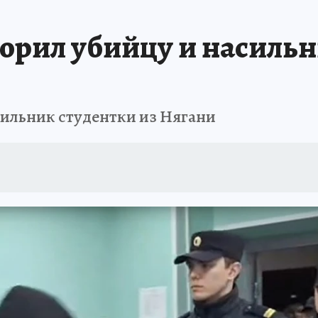
орил убийцу и насильни
сильник студентки из Нягани