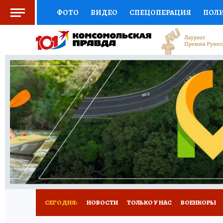
ФОТО
ВИДЕО
СПЕЦОПЕРАЦИЯ
ПОЛ
СОЦПОДДЕРЖКА
НАУКА
СПОРТ
КО
ВЫБОР ЭКСПЕРТОВ
ДОКТОР
ФИНАНС
КНИЖНАЯ ПОЛКА
ПРОГНОЗЫ НА СПОРТ
ПРЕСС-ЦЕНТР
НЕДВИЖИМОСТЬ
ТЕЛЕ
РАДИО КП
РЕКЛАМА
ТЕСТЫ
НОВОЕ 
СЕГОДНЯ:
НОВОСТИ
ТОЛЬКО У НАС
ВОЕНКОРЫ