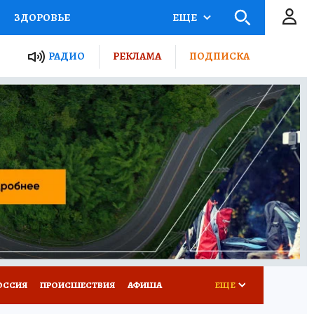
ЗДОРОВЬЕ
ЕЩЕ
ТЫ РОССИИ
РАДИО
РЕКЛАМА
ПОДПИСКА
КРЕТЫ
ПУТЕВОДИТЕЛЬ
 ЖЕЛЕЗА
ТУРИЗМ
Д ПОТРЕБИТЕЛЯ
ВСЕ О КП
ОССИЯ
ПРОИСШЕСТВИЯ
АФИША
ЕЩЕ