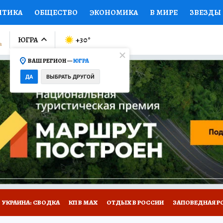
ИТИКА
ОБЩЕСТВО
ЭКОНОМИКА
В МИРЕ
ЗВЕЗДЫ
ЛУМНИСТЫ
ПРОИСШЕСТВИЯ
НАЦИОНАЛЬНЫЕ ПРОЕК
ЮГРА
+30
°
ВАШ РЕГИОН —
ЮГРА
Ы
ОТКРЫВАЕМ МИР
Я ЗНАЮ
СЕМЬЯ
ЖЕНСКИЕ СЕ
ДА
ВЫБРАТЬ ДРУГОЙ
ПРОМОКОДЫ
СЕРИАЛЫ
СПЕЦПРОЕКТЫ
ДЕФИЦИТ
ВИЗОР
КОЛЛЕКЦИИ
КОНКУРСЫ
РАБОТА У НАС
ГИ
НА САЙТЕ
УКРАИНА: СВОДКА
КП В МАХ
ОТДЫХ В РОССИИ
ЗАПОВЕДНАЯ Р