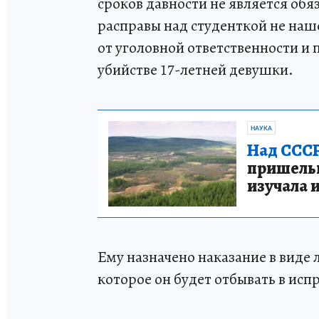
сроков давности не является обя
расправы над студенткой не на
от уголовной ответственности и
убийстве 17-летней девушки.
НАУКА
Над СССР
пришельце
изучала 
Ему назначено наказание в виде 
которое он будет отбывать в ис