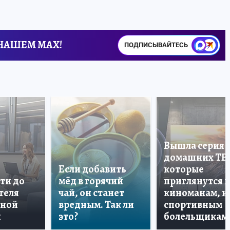
 НАШЕМ MAX!
ПОДПИСЫВАЙТЕСЬ
Вышла серия
домашних ТВ
Если добавить
которые
ти до
мёд в горячий
приглянутся 
теля
чай, он станет
киноманам, и
дной
вредным. Так ли
спортивным
и
это?
болельщикам