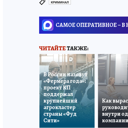
КРИМИНАЛ
САМОЕ ОПЕРАТИВНОЕ – В
ЧИТАЙТЕ
ТАКЖЕ:
В России назовут
«Фермера года»:
проект КП
поддержал
крупнейший
Как вырас
агрокластер
руководи
страны «Фуд
внутри о
Сити»
компани