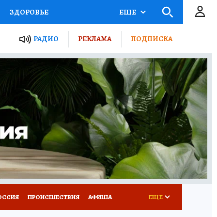
ЗДОРОВЬЕ
ЕЩЕ
ТЫ РОССИИ
РАДИО
РЕКЛАМА
ПОДПИСКА
КРЕТЫ
ПУТЕВОДИТЕЛЬ
 ЖЕЛЕЗА
ТУРИЗМ
Д ПОТРЕБИТЕЛЯ
ВСЕ О КП
ОССИЯ
ПРОИСШЕСТВИЯ
АФИША
ЕЩЕ