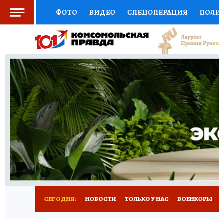
ФОТО
ВИДЕО
СПЕЦОПЕРАЦИЯ
ПОЛ
СОЦПОДДЕРЖКА
НАУКА
СПОРТ
КО
ВЫБОР ЭКСПЕРТОВ
ДОКТОР
ФИНАНС
КНИЖНАЯ ПОЛКА
ПРОГНОЗЫ НА СПОРТ
ПРЕСС-ЦЕНТР
НЕДВИЖИМОСТЬ
ТЕЛЕ
РАДИО КП
РЕКЛАМА
ТЕСТЫ
НОВОЕ 
СЕГОДНЯ:
НОВОСТИ
ТОЛЬКО У НАС
ВОЕНКОРЫ