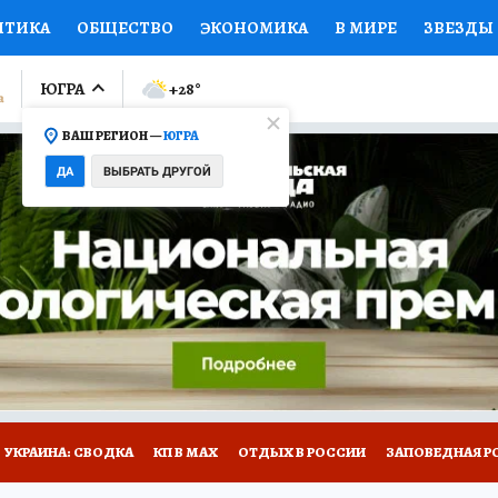
ИТИКА
ОБЩЕСТВО
ЭКОНОМИКА
В МИРЕ
ЗВЕЗДЫ
ЛУМНИСТЫ
ПРОИСШЕСТВИЯ
НАЦИОНАЛЬНЫЕ ПРОЕК
ЮГРА
+28
°
ВАШ РЕГИОН —
ЮГРА
Ы
ОТКРЫВАЕМ МИР
Я ЗНАЮ
СЕМЬЯ
ЖЕНСКИЕ СЕ
ДА
ВЫБРАТЬ ДРУГОЙ
ПРОМОКОДЫ
СЕРИАЛЫ
СПЕЦПРОЕКТЫ
ДЕФИЦИТ
ВИЗОР
КОЛЛЕКЦИИ
КОНКУРСЫ
РАБОТА У НАС
ГИ
НА САЙТЕ
УКРАИНА: СВОДКА
КП В МАХ
ОТДЫХ В РОССИИ
ЗАПОВЕДНАЯ Р