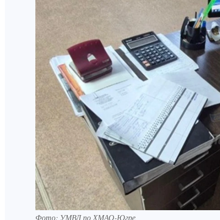
Фото: УМВД по ХМАО-Югре