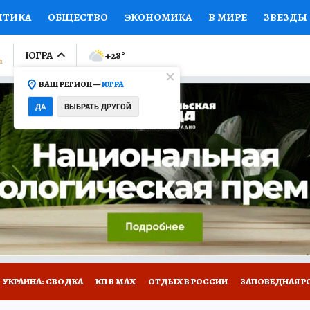
ИТИКА
ОБЩЕСТВО
ЭКОНОМИКА
В МИРЕ
ЗВЕЗДЫ
ЛУМНИСТЫ
ПРОИСШЕСТВИЯ
НАЦИОНАЛЬНЫЕ ПРОЕК
ЮГРА
+28
°
ВАШ РЕГИОН —
ЮГРА
Ы
ОТКРЫВАЕМ МИР
Я ЗНАЮ
СЕМЬЯ
ЖЕНСКИЕ СЕ
ДА
ВЫБРАТЬ ДРУГОЙ
ПРОМОКОДЫ
СЕРИАЛЫ
СПЕЦПРОЕКТЫ
ДЕФИЦИТ
ВИЗОР
КОЛЛЕКЦИИ
КОНКУРСЫ
РАБОТА У НАС
ГИ
НА САЙТЕ
УКРАИНА: СВОДКА
КП В МАХ
ОТДЫХ В РОССИИ
ЗАПОВЕДНАЯ Р