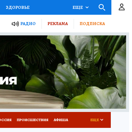
ЗДОРОВЬЕ
ЕЩЕ
ТЫ РОССИИ
РАДИО
РЕКЛАМА
ПОДПИСКА
КРЕТЫ
ПУТЕВОДИТЕЛЬ
 ЖЕЛЕЗА
ТУРИЗМ
Д ПОТРЕБИТЕЛЯ
ВСЕ О КП
ОССИЯ
ПРОИСШЕСТВИЯ
АФИША
ЕЩЕ