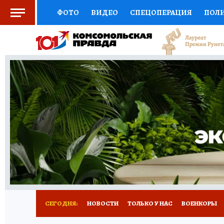
ФОТО
ВИДЕО
СПЕЦОПЕРАЦИЯ
ПОЛ
СОЦПОДДЕРЖКА
НАУКА
СПОРТ
КО
ВЫБОР ЭКСПЕРТОВ
ДОКТОР
ФИНАНС
КНИЖНАЯ ПОЛКА
ПРОГНОЗЫ НА СПОРТ
ПРЕСС-ЦЕНТР
НЕДВИЖИМОСТЬ
ТЕЛЕ
РАДИО КП
РЕКЛАМА
ТЕСТЫ
НОВОЕ 
СЕГОДНЯ:
НОВОСТИ
ТОЛЬКО У НАС
ВОЕНКОРЫ