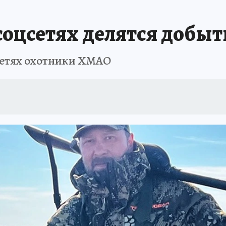
соцсетях делятся добы
сетях охотники ХМАО