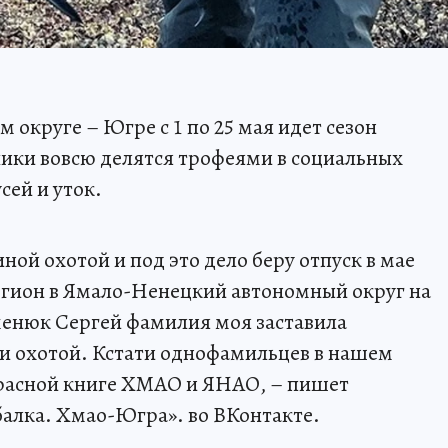
округе – Югре с 1 по 25 мая идет сезон
ики вовсю делятся трофеями в социальных
сей и уток.
синой охотой и под это дело беру отпуск в мае
регион в Ямало-Ненецкий автономный округ на
менюк Сергей фамилия моя заставила
 и охотой. Кстати однофамильцев в нашем
 красной книге ХМАО и ЯНАО, – пишет
балка. Хмао-Югра». во ВКонтакте.