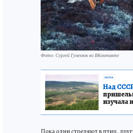
Фото: Сергей Гуменюк во ВКонтакте
НАУКА
Над СССР
пришельце
изучала 
Пока одни стреляют в птиц, дру