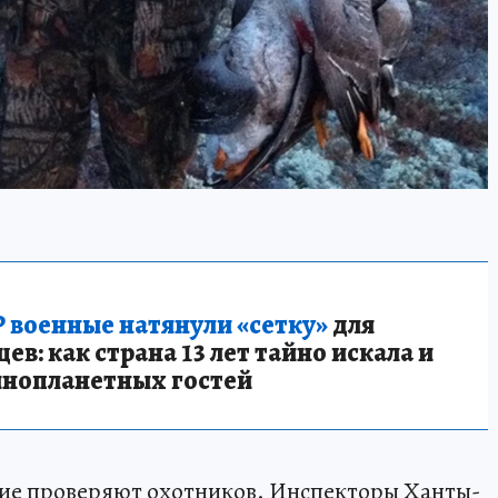
 военные натянули «сетку»
для
в: как страна 13 лет тайно искала и
инопланетных гостей
гие проверяют охотников. Инспекторы Ханты-