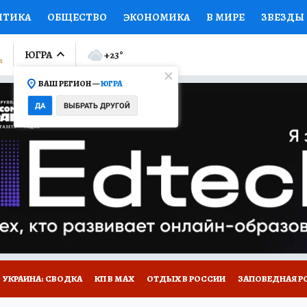
ИТИКА
ОБЩЕСТВО
ЭКОНОМИКА
В МИРЕ
ЗВЕЗДЫ
ЛУМНИСТЫ
ПРОИСШЕСТВИЯ
НАЦИОНАЛЬНЫЕ ПРОЕК
ЮГРА
+23
°
ВАШ РЕГИОН —
ЮГРА
Ы
ОТКРЫВАЕМ МИР
Я ЗНАЮ
СЕМЬЯ
ЖЕНСКИЕ СЕ
ДА
ВЫБРАТЬ ДРУГОЙ
ПРОМОКОДЫ
СЕРИАЛЫ
СПЕЦПРОЕКТЫ
ДЕФИЦИТ
ВИЗОР
КОЛЛЕКЦИИ
КОНКУРСЫ
РАБОТА У НАС
ГИ
НА САЙТЕ
УКРАИНА: СВОДКА
КП В МАХ
ОТДЫХ В РОССИИ
ЗАПОВЕДНАЯ Р