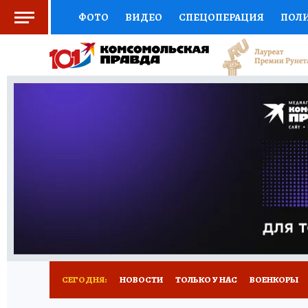
ФОТО
ВИДЕО
СПЕЦОПЕРАЦИЯ
ПОЛ
СОЦПОДДЕРЖКА
НАУКА
СПОРТ
КО
ВЫБОР ЭКСПЕРТОВ
ДОКТОР
ФИНАНС
КНИЖНАЯ ПОЛКА
ПРОГНОЗЫ НА СПОРТ
ПРЕСС-ЦЕНТР
НЕДВИЖИМОСТЬ
ТЕЛЕ
РАДИО КП
РЕКЛАМА
ТЕСТЫ
НОВОЕ 
СЕГОДНЯ:
НОВОСТИ
ТОЛЬКО У НАС
ВОЕНКОРЫ