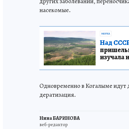
других заболеваний, переносчи
насекомые.
НАУКА
Над СССР
пришельце
изучала 
Одновременно в Когалыме идут 
дератизация.
Нина БАРИНОВА
веб-редактор