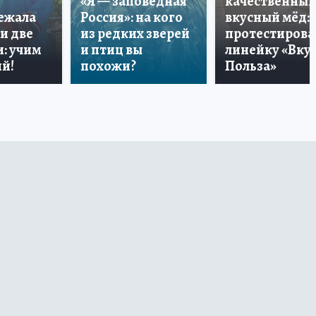
«Я — заповедная
качественный
лежала
Россия»: на кого
вкусный мёд:
и две
из редких зверей
протестирова
: учим
и птиц вы
линейку «Вкус
й!
похожи?
Польза»