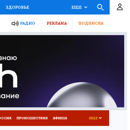
ЗДОРОВЬЕ
ЕЩЕ
ТЫ РОССИИ
РАДИО
РЕКЛАМА
ПОДПИСКА
КРЕТЫ
ПУТЕВОДИТЕЛЬ
 ЖЕЛЕЗА
ТУРИЗМ
Д ПОТРЕБИТЕЛЯ
ВСЕ О КП
ОССИЯ
ПРОИСШЕСТВИЯ
АФИША
ЕЩЕ