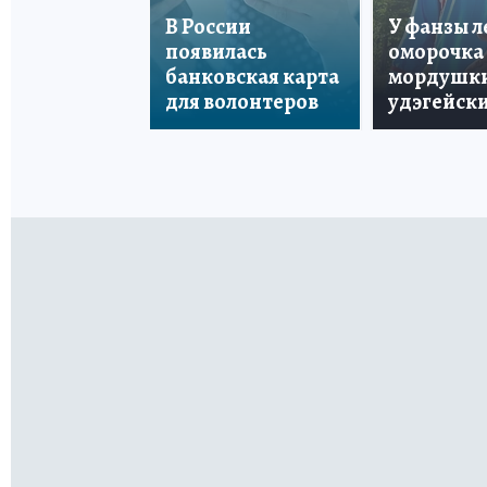
В России
У фанзы 
появилась
оморочка 
банковская карта
мордушки
для волонтеров
удэгейски