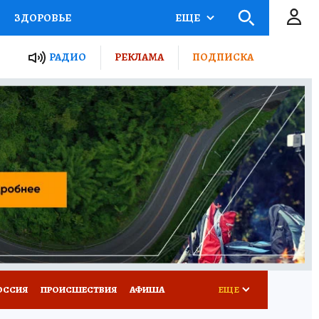
ЗДОРОВЬЕ
ЕЩЕ
ТЫ РОССИИ
РАДИО
РЕКЛАМА
ПОДПИСКА
КРЕТЫ
ПУТЕВОДИТЕЛЬ
 ЖЕЛЕЗА
ТУРИЗМ
Д ПОТРЕБИТЕЛЯ
ВСЕ О КП
ОССИЯ
ПРОИСШЕСТВИЯ
АФИША
ЕЩЕ