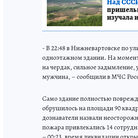
Над СССР
пришельце
изучала 
- В 22:48 в Нижневартовске по у
одноэтажном здании. На момент
на чердак, сильное задымление,
мужчина, – сообщили в МЧС Ро
Само здание полностью поврежд
обрушилось на площади 90 квад
дознаватели назвали неосторожн
пожара привлекались 14 сотрудн
– 00:23, время ликвидации откры