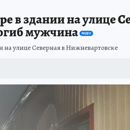
е в здании на улице С
огиб мужчина
ВИДЕО
и на улице Северная в Нижневартовске