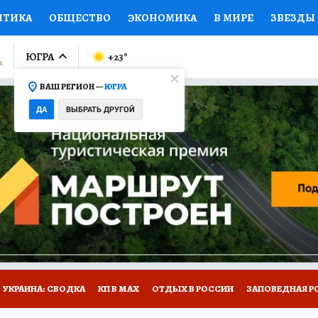
ИТИКА
ОБЩЕСТВО
ЭКОНОМИКА
В МИРЕ
ЗВЕЗДЫ
ЛУМНИСТЫ
ПРОИСШЕСТВИЯ
НАЦИОНАЛЬНЫЕ ПРОЕК
ЮГРА
+23
°
ВАШ РЕГИОН —
ЮГРА
Ы
ОТКРЫВАЕМ МИР
Я ЗНАЮ
СЕМЬЯ
ЖЕНСКИЕ СЕ
ДА
ВЫБРАТЬ ДРУГОЙ
ПРОМОКОДЫ
СЕРИАЛЫ
СПЕЦПРОЕКТЫ
ДЕФИЦИТ
ВИЗОР
КОЛЛЕКЦИИ
КОНКУРСЫ
РАБОТА У НАС
ГИ
НА САЙТЕ
УКРАИНА: СВОДКА
КП В МАХ
ОТДЫХ В РОССИИ
ЗАПОВЕДНАЯ Р