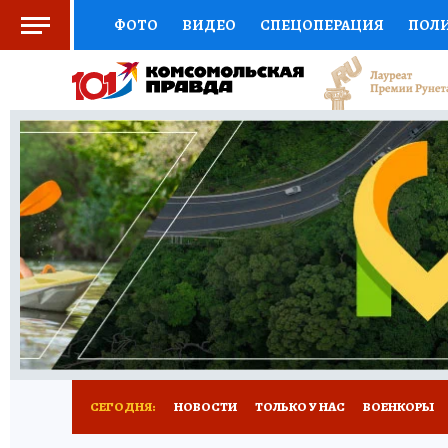
ФОТО
ВИДЕО
СПЕЦОПЕРАЦИЯ
ПОЛ
СОЦПОДДЕРЖКА
НАУКА
СПОРТ
КО
ВЫБОР ЭКСПЕРТОВ
ДОКТОР
ФИНАНС
КНИЖНАЯ ПОЛКА
ПРОГНОЗЫ НА СПОРТ
ПРЕСС-ЦЕНТР
НЕДВИЖИМОСТЬ
ТЕЛЕ
РАДИО КП
РЕКЛАМА
ТЕСТЫ
НОВОЕ 
СЕГОДНЯ:
НОВОСТИ
ТОЛЬКО У НАС
ВОЕНКОРЫ