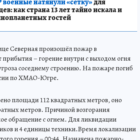
 военные натянули «сетку»
для
в: как страна 13 лет тайно искала и
инопланетных гостей
лице Северная произошёл пожар в
 прибытия – горение внутри с выходом огня
 угроза соседнему строению. На пожаре погиб
ссии по ХМАО-Югре.
ено площади 112 квадратных метров, оно
ратных метров. Причиной возгорания
ое обращение с огнем. Для ликвидации
иков и 4 единицы техники.Время локализации
того горения – 00:44. Назначена пожарно-