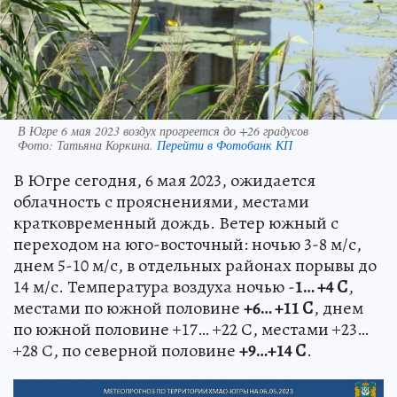
В Югре 6 мая 2023 воздух прогреется до +26 градусов
Фото:
Татьяна Коркина.
Перейти в Фотобанк КП
В Югре сегодня, 6 мая 2023, ожидается
облачность с прояснениями, местами
кратковременный дождь. Ветер южный с
переходом на юго-восточный: ночью 3-8 м/с,
днем 5-10 м/с, в отдельных районах порывы до
14 м/с. Температура воздуха ночью -
1… +4 С
,
местами по южной половине
+6… +11 С
, днем
по южной половине +17… +22 С, местами +23…
+28 С, по северной половине
+9…+14 С
.