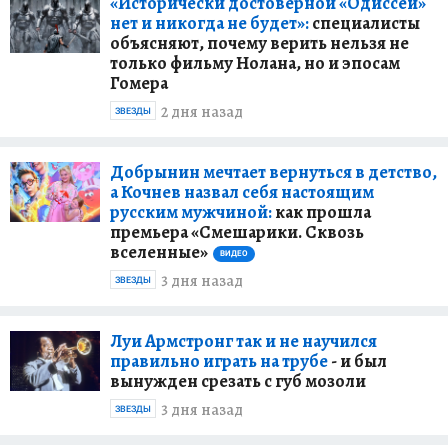
«Исторически достоверной «Одиссеи»
нет и никогда не будет»:
специалисты
объясняют, почему верить нельзя не
только фильму Нолана, но и эпосам
Гомера
2 дня назад
ЗВЕЗДЫ
Добрынин мечтает вернуться в детство,
а Кочнев назвал себя настоящим
русским мужчиной:
как прошла
премьера «Смешарики. Сквозь
вселенные»
ВИДЕО
3 дня назад
ЗВЕЗДЫ
Луи Армстронг так и не научился
правильно играть на трубе
- и был
вынужден срезать с губ мозоли
3 дня назад
ЗВЕЗДЫ