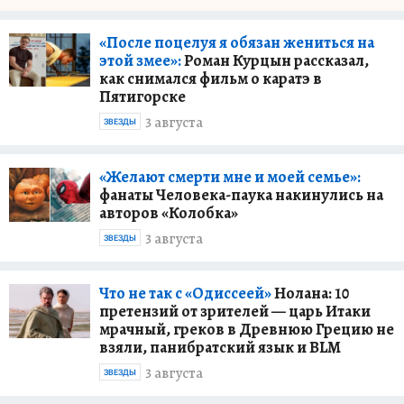
«После поцелуя я обязан жениться на
этой змее»:
Роман Курцын рассказал,
как снимался фильм о каратэ в
Пятигорске
3 августа
ЗВЕЗДЫ
«Желают смерти мне и моей семье»:
фанаты Человека-паука накинулись на
авторов «Колобка»
3 августа
ЗВЕЗДЫ
Что не так с «Одиссеей»
Нолана: 10
претензий от зрителей — царь Итаки
мрачный, греков в Древнюю Грецию не
взяли, панибратский язык и BLM
3 августа
ЗВЕЗДЫ