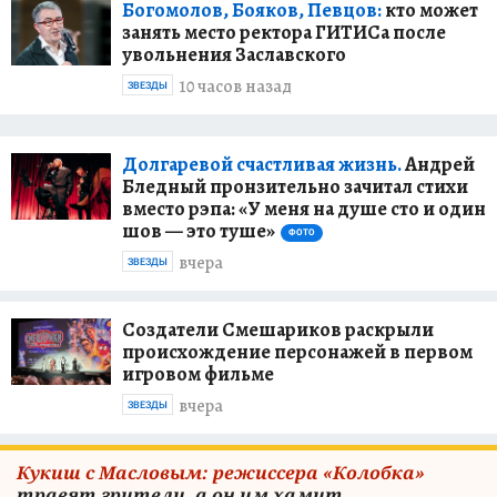
Богомолов, Бояков, Певцов:
кто может
занять место ректора ГИТИСа после
увольнения Заславского
10 часов назад
ЗВЕЗДЫ
Долгаревой счастливая жизнь.
Андрей
Бледный пронзительно зачитал стихи
вместо рэпа: «У меня на душе сто и один
шов — это туше»
ФОТО
вчера
ЗВЕЗДЫ
Создатели Смешариков раскрыли
происхождение персонажей в первом
игровом фильме
вчера
ЗВЕЗДЫ
Кукиш с Масловым: режиссера «Колобка»
травят зрители, а он им хамит