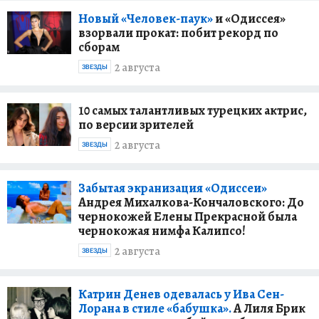
Новый «Человек-паук»
и «Одиссея»
взорвали прокат: побит рекорд по
сборам
2 августа
ЗВЕЗДЫ
10 самых талантливых турецких актрис,
по версии зрителей
2 августа
ЗВЕЗДЫ
Забытая экранизация «Одиссеи»
Андрея Михалкова-Кончаловского: До
чернокожей Елены Прекрасной была
чернокожая нимфа Калипсо!
2 августа
ЗВЕЗДЫ
Катрин Денев одевалась у Ива Сен-
Лорана в стиле «бабушка».
А Лиля Брик