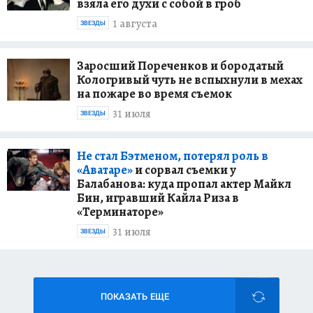
взяла его духи с собой в гроб
1 августа
ЗВЕЗДЫ
Заросший Пореченков и бородатый
Кологривый чуть не вспыхнули в мехах
на пожаре во время съемок
31 июля
ЗВЕЗДЫ
Не стал Бэтменом, потерял роль в
«Аватаре»
и сорвал съемки у
Балабанова: куда пропал актер Майкл
Бин, игравший Кайла Риза в
«Терминаторе»
31 июля
ЗВЕЗДЫ
ПОКАЗАТЬ ЕЩЕ