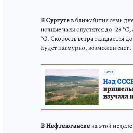
В Сургуте
в ближайшие семь дней
ночные часы опустятся до -29 °C,
°C. Скорость ветра ожидается до
Будет пасмурно, возможен снег.
НАУКА
Над СССР
пришельце
изучала 
В Нефтеюганске
на этой недел