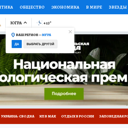
ИТИКА
ОБЩЕСТВО
ЭКОНОМИКА
В МИРЕ
ЗВЕЗДЫ
ЛУМНИСТЫ
ПРОИСШЕСТВИЯ
НАЦИОНАЛЬНЫЕ ПРОЕК
ЮГРА
+23
°
ВАШ РЕГИОН —
ЮГРА
Ы
ОТКРЫВАЕМ МИР
Я ЗНАЮ
СЕМЬЯ
ЖЕНСКИЕ СЕ
ДА
ВЫБРАТЬ ДРУГОЙ
ПРОМОКОДЫ
СЕРИАЛЫ
СПЕЦПРОЕКТЫ
ДЕФИЦИТ
ВИЗОР
КОЛЛЕКЦИИ
КОНКУРСЫ
РАБОТА У НАС
ГИ
НА САЙТЕ
УКРАИНА: СВОДКА
КП В МАХ
ОТДЫХ В РОССИИ
ЗАПОВЕДНАЯ Р