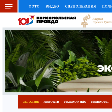
ФОТО
ВИДЕО
СПЕЦОПЕРАЦИЯ
ПОЛ
СОЦПОДДЕРЖКА
НАУКА
СПОРТ
КО
ВЫБОР ЭКСПЕРТОВ
ДОКТОР
ФИНАНС
КНИЖНАЯ ПОЛКА
ПРОГНОЗЫ НА СПОРТ
ПРЕСС-ЦЕНТР
НЕДВИЖИМОСТЬ
ТЕЛЕ
РАДИО КП
РЕКЛАМА
ТЕСТЫ
НОВОЕ 
СЕГОДНЯ:
НОВОСТИ
ТОЛЬКО У НАС
ВОЕНКОРЫ