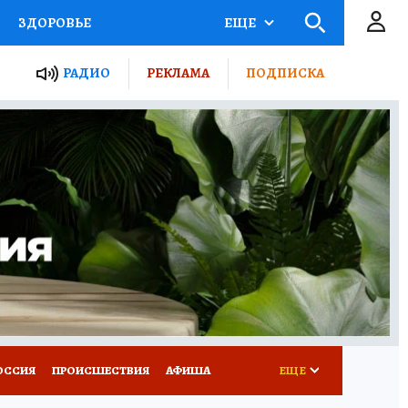
ЗДОРОВЬЕ
ЕЩЕ
ТЫ РОССИИ
РАДИО
РЕКЛАМА
ПОДПИСКА
КРЕТЫ
ПУТЕВОДИТЕЛЬ
 ЖЕЛЕЗА
ТУРИЗМ
Д ПОТРЕБИТЕЛЯ
ВСЕ О КП
ОССИЯ
ПРОИСШЕСТВИЯ
АФИША
ЕЩЕ